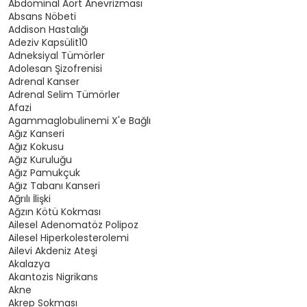
Abdominal Aort Anevrizması
Absans Nöbeti
Addison Hastalığı
Adeziv Kapsülit10
Adneksiyal Tümörler
Adolesan Şizofrenisi
Adrenal Kanser
Adrenal Selim Tümörler
Afazi
Agammaglobulinemi X'e Bağlı
Ağız Kanseri
Ağız Kokusu
Ağız Kuruluğu
Ağız Pamukçuk
Ağız Tabanı Kanseri
Ağrılı İlişki
Ağzın Kötü Kokması
Ailesel Adenomatöz Polipoz
Ailesel Hiperkolesterolemi
Ailevi Akdeniz Ateşi
Akalazya
Akantozis Nigrikans
Akne
Akrep Sokması