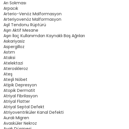
Arı Sokması
Arpacık
Arterio-Venöz Malformasyon
Arteriyovenöz Malformasyon
Aşil Tendonu Rüptürü
Aşırı Aktif Mesane
Aşırı İlaç Kullanımdan Kaynaklı Baş Ağrıları
Askariyasiz
Aspergilloz
Astım
Ataksi
Atelektazi
Ateroskleroz
Ateş
Ateşli Nöbet
Atipik Depresyon
Atopik Dermatit
Atriyal Fibrilasyon
Atriyal Flatter
Atriyal Septal Defekt
Atriyoventriküler Kanal Defekti
Auralı Migren
Avasküler Nekroz
Ayak Düşmesi