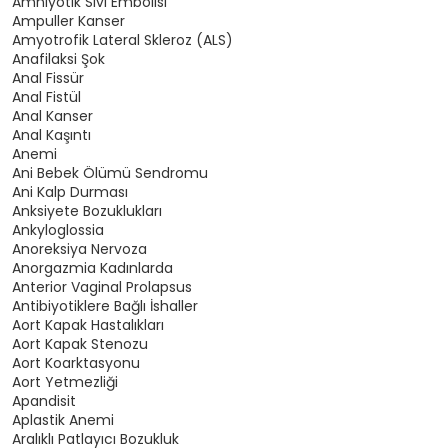
Amniyotik Sıvı Embolisi
Ampuller Kanser
Amyotrofik Lateral Skleroz (ALS)
Anafilaksi Şok
Anal Fissür
Anal Fistül
Anal Kanser
Anal Kaşıntı
Anemi
Ani Bebek Ölümü Sendromu
Ani Kalp Durması
Anksiyete Bozuklukları
Ankyloglossia
Anoreksiya Nervoza
Anorgazmia Kadınlarda
Anterior Vaginal Prolapsus
Antibiyotiklere Bağlı İshaller
Aort Kapak Hastalıkları
Aort Kapak Stenozu
Aort Koarktasyonu
Aort Yetmezliği
Apandisit
Aplastik Anemi
Aralıklı Patlayıcı Bozukluk