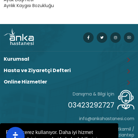
Ayrılık Kaygısı Bozukluğu
Kurumsal
Hasta ve Ziyaretçi Defteri
Online Hizmetler
Danışma & Bilgi İçin
03423292727
info@ankahastanesi.com
Eyüp Sultan Mh. Hafız Tevfik Cd. No:162 Şehitkamil /
Bu site çerez kullanıyor. Daha iyi hizmet
Gaziantep