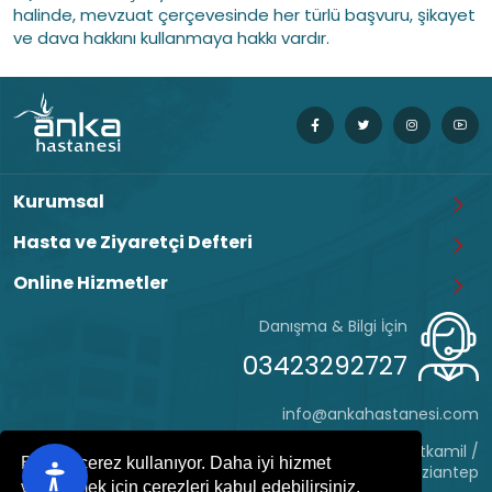
halinde, mevzuat çerçevesinde her türlü başvuru, şikayet
ve dava hakkını kullanmaya hakkı vardır.
Kurumsal
Hasta ve Ziyaretçi Defteri
Online Hizmetler
Danışma & Bilgi İçin
03423292727
info@ankahastanesi.com
Eyüp Sultan Mh. Hafız Tevfik Cd. No:162 Şehitkamil /
Bu site çerez kullanıyor. Daha iyi hizmet
Gaziantep
verebilmek için çerezleri kabul edebilirsiniz.