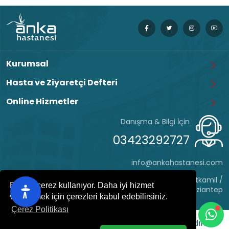
Kurumsal
Hasta ve Ziyaretçi Defteri
Online Hizmetler
Danışma & Bilgi İçin
03423292727
info@ankahastanesi.com
Eyüp Sultan Mh. Hafız Tevfik Cd. No:162 Şehitkamil /
Bu site çerez kullanıyor. Daha iyi hizmet
Gaziantep
verebilmek için çerezleri kabul edebilirsiniz.
Çerez Politikası
ANKA HASTANESİ
© 2022 - Her hakkı saklıdır.