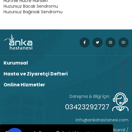
Hurthle Hücre Hanseri
Huzursuz Bacak Sendromu
Huzursuz Bağırsak Sendromu
Kurumsal
Hasta ve Ziyaretçi Defteri
Online Hizmetler
Danışma & Bilgi İçin
03423292727
info@ankahastanesi.com
Eyüp Sultan Mh. Hafız Tevfik Cd. No:162 Şehitkamil /