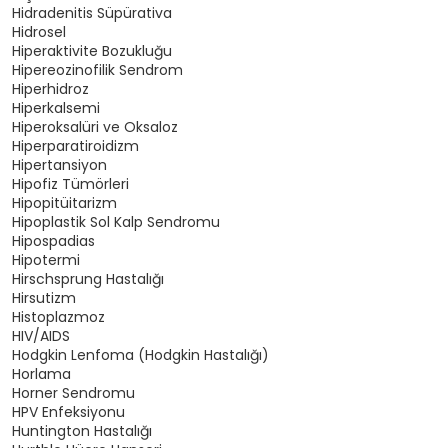
Hidradenitis Süpürativa
Hidrosel
Hiperaktivite Bozukluğu
Hipereozinofilik Sendrom
Hiperhidroz
Hiperkalsemi
Hiperoksalüri ve Oksaloz
Hiperparatiroidizm
Hipertansiyon
Hipofiz Tümörleri
Hipopitüitarizm
Hipoplastik Sol Kalp Sendromu
Hipospadias
Hipotermi
Hirschsprung Hastalığı
Hirsutizm
Histoplazmoz
HIV/AIDS
Hodgkin Lenfoma (Hodgkin Hastalığı)
Horlama
Horner Sendromu
HPV Enfeksiyonu
Huntington Hastalığı