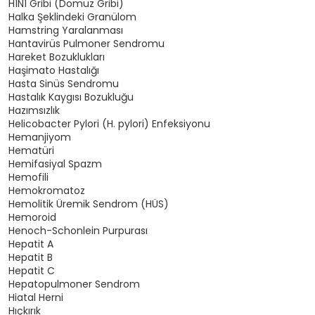
H1N1 Gribi (Domuz Gribi)
Halka Şeklindeki Granülom
Hamstring Yaralanması
Hantavirüs Pulmoner Sendromu
Hareket Bozuklukları
Haşimato Hastalığı
Hasta Sinüs Sendromu
Hastalık Kaygısı Bozukluğu
Hazımsızlık
Helicobacter Pylori (H. pylori) Enfeksiyonu
Hemanjiyom
Hematüri
Hemifasiyal Spazm
Hemofili
Hemokromatoz
Hemolitik Üremik Sendrom (HÜS)
Hemoroid
Henoch-Schonlein Purpurası
Hepatit A
Hepatit B
Hepatit C
Hepatopulmoner Sendrom
Hiatal Herni
Hıçkırık