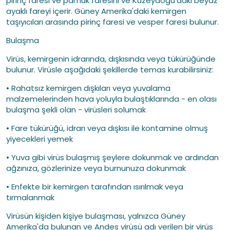
pirinç faresi ve pamuk faresini ve Kuzeydoğu'daki beyaz
ayaklı fareyi içerir. Güney Amerika'daki kemirgen
taşıyıcıları arasında pirinç faresi ve vesper faresi bulunur.
Bulaşma
Virüs, kemirgenin idrarında, dışkısında veya tükürüğünde
bulunur. Virüsle aşağıdaki şekillerde temas kurabilirsiniz:
• Rahatsız kemirgen dışkıları veya yuvalama
malzemelerinden hava yoluyla bulaştıklarında - en olası
bulaşma şekli olan - virüsleri solumak
• Fare tükürüğü, idrarı veya dışkısı ile kontamine olmuş
yiyecekleri yemek
• Yuva gibi virüs bulaşmış şeylere dokunmak ve ardından
ağzınıza, gözlerinize veya burnunuza dokunmak
• Enfekte bir kemirgen tarafından ısırılmak veya
tırmalanmak
Virüsün kişiden kişiye bulaşması, yalnızca Güney
Amerika'da bulunan ve Andes virüsü adı verilen bir virüs