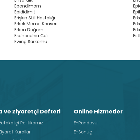
Ensefalit
Ent
Ependimom
Epi
Epididimit
Epi
Erişkin Still Hastalığı
Er
Erkek Meme Kanseri
Er
Erken Doğum
Erk
Escherichia Coli
Es
Ewing Sarkomu
 ve Ziyaretçi Defteri
Online Hizmetler
efakatçi Politikamız
E-Randevu
iyaret Kuralları
E-Sonuç