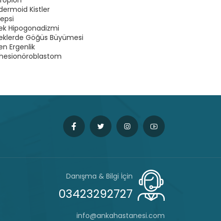
ropion
dermoid Kistler
lepsi
kek Hipogonadizmi
keklerde Göğüs Büyümesi
en Ergenlik
thesionöroblastom
Danışma & Bilgi İçin
03423292727
info@ankahastanesi.com