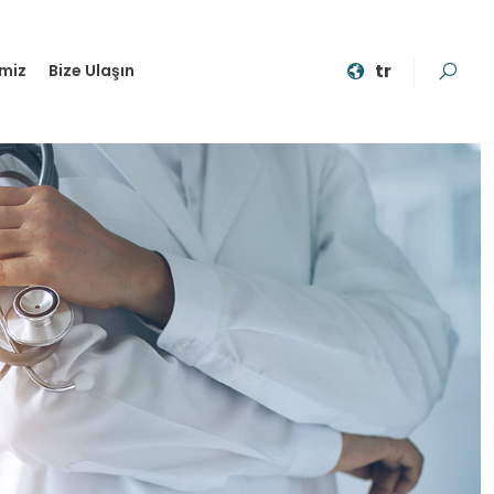
tr
imiz
Bize Ulaşın