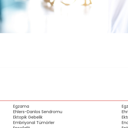
Egzama
Egz
Ehlers-Danlos Sendromu
Ehr
Ektopik Gebelik
Ekt
Embriyonal Tümörler
En