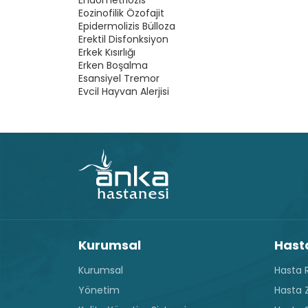
Endometriozis
Eozinofilik Özofajit
Epidermolizis Bülloza
Erektil Disfonksiyon
Erkek Kısırlığı
Erken Boşalma
Esansiyel Tremor
Evcil Hayvan Alerjisi
Kurumsal
Hasta
Kurumsal
Hasta R
Yönetim
Hasta Z