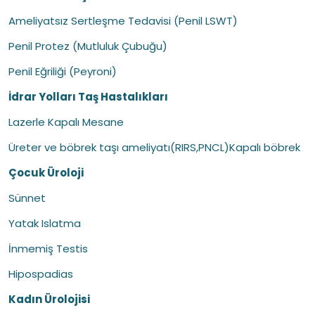
Ameliyatsız Sertleşme Tedavisi (Penil LSWT)
Penil Protez (Mutluluk Çubuğu)
Penil Eğriliği (Peyroni)
İdrar Yolları Taş Hastalıkları
Lazerle Kapalı Mesane
Üreter ve böbrek taşı ameliyatı(RIRS,PNCL)Kapalı böbrek
Çocuk Üroloji
Sünnet
Yatak Islatma
İnmemiş Testis
Hipospadias
Kadın Ürolojisi