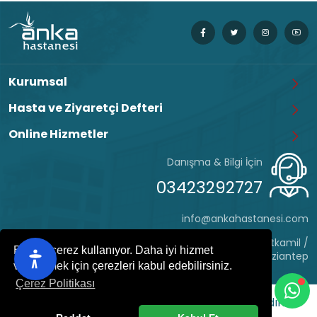
Kurumsal
Hasta ve Ziyaretçi Defteri
Online Hizmetler
Danışma & Bilgi İçin
03423292727
info@ankahastanesi.com
Eyüp Sultan Mh. Hafız Tevfik Cd. No:162 Şehitkamil /
Bu site çerez kullanıyor. Daha iyi hizmet
Gaziantep
verebilmek için çerezleri kabul edebilirsiniz.
Çerez Politikası
ANKA HASTANESİ
© 2022 - Her hakkı saklıdır.