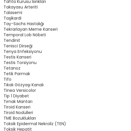
Tahta Kurusu Isırıkları
Takayasu Arteriti
Talasemi
Taşikardi
Tay-Sachs Hastalığı
Tekrarlayan Meme Kanseri
Temporal Lob Nöbeti
Tendinit
Tenisci Dirseği
Tenya Enfeksiyonu
Testis Kanseri
Testis Torsiyonu
Tetanoz
Tetik Parmak
Tifo
Tıkalı Gözyaşı Kanalı
Tinea Versicolor
Tip 1 Diyabet
Tırnak Mantarı
Tiroid Kanseri
Tiroid Nodülleri
TME Bozuklukları
Toksik Epidermal Nekroliz (TEN)
Toksik Hepatit