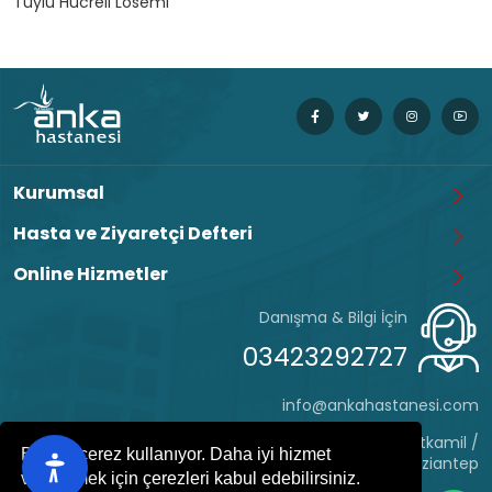
Tüylü Hücreli Lösemi
Kurumsal
Hasta ve Ziyaretçi Defteri
Online Hizmetler
Danışma & Bilgi İçin
03423292727
info@ankahastanesi.com
Eyüp Sultan Mh. Hafız Tevfik Cd. No:162 Şehitkamil /
Bu site çerez kullanıyor. Daha iyi hizmet
Gaziantep
verebilmek için çerezleri kabul edebilirsiniz.