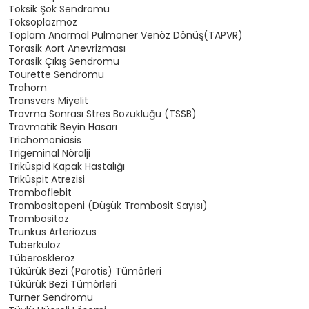
Toksik Şok Sendromu
Toksoplazmoz
Toplam Anormal Pulmoner Venöz Dönüş(TAPVR)
Torasik Aort Anevrizması
Torasik Çıkış Sendromu
Tourette Sendromu
Trahom
Transvers Miyelit
Travma Sonrası Stres Bozukluğu (TSSB)
Travmatik Beyin Hasarı
Trichomoniasis
Trigeminal Nöralji
Triküspid Kapak Hastalığı
Triküspit Atrezisi
Tromboflebit
Trombositopeni (Düşük Trombosit Sayısı)
Trombositoz
Trunkus Arteriozus
Tüberküloz
Tüberoskleroz
Tükürük Bezi (Parotis) Tümörleri
Tükürük Bezi Tümörleri
Turner Sendromu