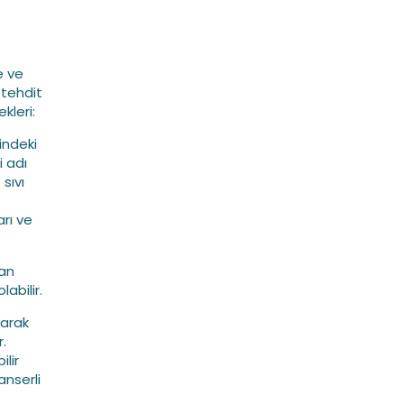
e ve
 tehdit
kleri:
çindeki
i adı
sıvı
rı ve
kan
labilir.
larak
.
lir
anserli