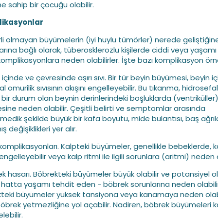
e sahip bir çocuğu olabilir.
ikasyonlar
li olmayan büyümelerin (iyi huylu tümörler) nerede geliştiğin
arına bağlı olarak, tüberosklerozlu kişilerde ciddi veya yaşamı
omplikasyonlara neden olabilirler. İşte bazı komplikasyon örne
 içinde ve çevresinde aşırı sıvı. Bir tür beyin büyümesi, beyin i
l omurilik sıvısının akışını engelleyebilir. Bu tıkanma, hidrosefal
 bir durum olan beynin derinlerindeki boşluklarda (ventriküller) 
esine neden olabilir. Çeşitli belirti ve semptomlar arasında
medik şekilde büyük bir kafa boyutu, mide bulantısı, baş ağrıla
ş değişiklikleri yer alır.
 komplikasyonları. Kalpteki büyümeler, genellikle bebeklerde, 
 engelleyebilir veya kalp ritmi ile ilgili sorunlara (aritmi) neden o
ek hasarı. Böbrekteki büyümeler büyük olabilir ve potansiyel o
- hatta yaşamı tehdit eden - böbrek sorunlarına neden olabilir
teki büyümeler yüksek tansiyona veya kanamaya neden olabi
öbrek yetmezliğine yol açabilir. Nadiren, böbrek büyümeleri k
lebilir.