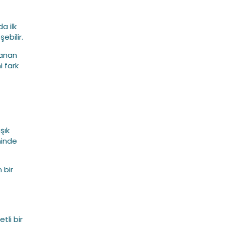
a ilk
ebilir.
lanan
i fark
şık
ninde
 bir
tli bir