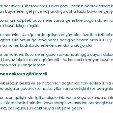
ek sorunları. Tüberosklerozu olan çoğu insanın böbreklerinde k
n büyümeler gelişir ve yaşlandıkça daha fazla büyüme gelişeb
 sorunları. Kalpteki büyümeler varsa, genellikle doğumda en fa
uk büyüdükçe küçülür.
er sorunları. Akciğerlerde gelişen büyümeler, özellikle fiziksel a
gzersiz ile öksürüğe veya nefes darlığına neden olabilir. Bu iyi
r tümörleri kadınlarda erkeklerden daha sık görülür.
anormallikleri. Büyümeler, gözün arkasındaki ışığa duyarlı dok
a) beyaz lekeler olarak görünebilir. Bu kanserli olmayan büyüm
aman görüşü engellemez.
man doktora görünmeli
sklerozun belirti ve semptomları doğumda fark edilebilir. Ya d
 ve bulgular çocuklukta hatta yıllar sonra yetişkinlikte belirginleş
nuzun gelişimiyle ilgili endişeleriniz varsa veya yukarıda açık
z skleroz belirtilerinden veya semptomlarından herhangi birin
niz, çocuğunuzun doktoruyla iletişime geçin.