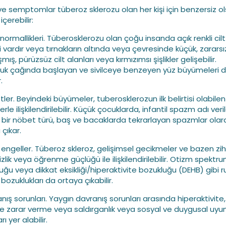
i ve semptomlar tüberoz sklerozu olan her kişi için benzersiz o
içerebilir:
anormallikleri. Tüberosklerozu olan çoğu insanda açık renkli cilt
i vardır veya tırnakların altında veya çevresinde küçük, zararsı
şmış, pürüzsüz cilt alanları veya kırmızımsı şişlikler gelişebilir.
uk çağında başlayan ve sivilceye benzeyen yüz büyümeleri d
.
ler. Beyindeki büyümeler, tuberosklerozun ilk belirtisi olabilen
rle ilişkilendirilebilir. Küçük çocuklarda, infantil spazm adı veri
 bir nöbet türü, baş ve bacaklarda tekrarlayan spazmlar olar
çıkar.
el engeller. Tüberoz skleroz, gelişimsel gecikmeler ve bazen zih
zlik veya öğrenme güçlüğü ile ilişkilendirilebilir. Otizm spektr
uğu veya dikkat eksikliği/hiperaktivite bozukluğu (DEHB) gibi r
 bozuklukları da ortaya çıkabilir.
nış sorunları. Yaygın davranış sorunları arasında hiperaktivite,
e zarar verme veya saldırganlık veya sosyal ve duygusal uy
rı yer alabilir.