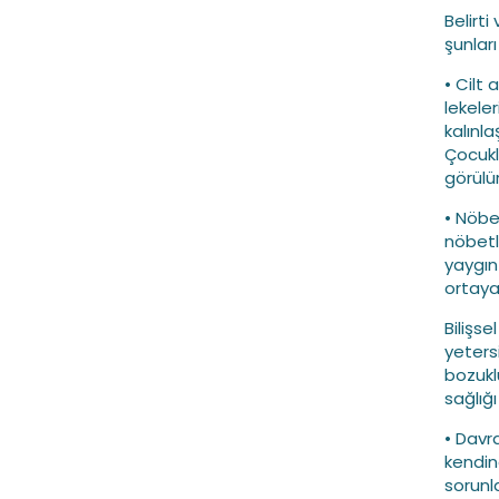
Belirt
şunları 
• Cilt 
lekeler
kalınla
Çocukl
görülür
• Nöbet
nöbetle
yaygın
ortaya 
Bilişs
yetersi
bozukl
sağlığı
• Davra
kendin
sorunla