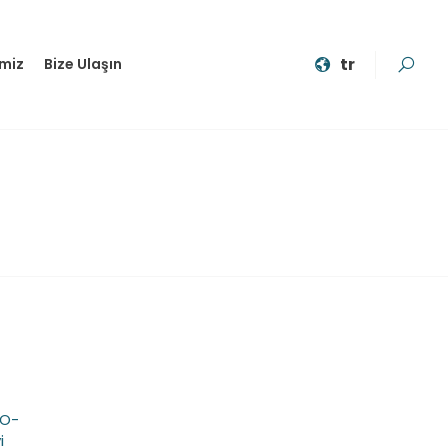
tr
imiz
Bize Ulaşın
WO-
i