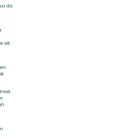
lsa da
z
e sık
len
ak
insel
um
uh
um