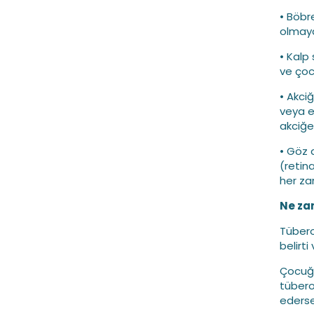
• Böbr
olmaya
• Kalp
ve çoc
• Akciğ
veya e
akciğe
• Göz 
(retin
her z
Ne za
Tübero
belirti
Çocuğu
tübero
ederse