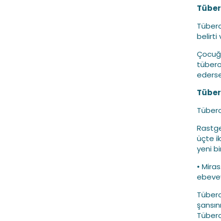
Tüber
Tübero
belirti
Çocuğu
tübero
ederse
Tübero
Tübero
Rastge
üçte ik
yeni b
• Miras
ebevey
Tübero
şansın
Tübero