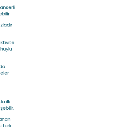
anserli
ilir.
zladır
ktivite
 huylu
uda
eler
a ilk
ebilir.
lanan
i fark