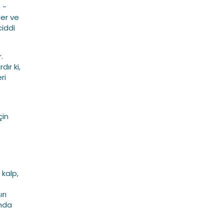
 -
ler ve
ciddi
.
ır ki,
ri
çin
 kalp,
rı
ında