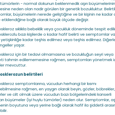
 tümörlerin - normal dokunun beklenmedik aşırı büyümelerinin
esine neden olan nadir görülen bir genetik bozukluktur. Belirti
mlar, büyümelerin nerede geliştiğine ve bir kişinin ne kadar 
e etkilendiğine bağlı olarak büyük ölçüde değişir.
skleroz sıklıkla bebeklik veya çocukluk döneminde tespit edilir
klerozlu bazı kişilerde o kadar hafif belirti ve semptomlar vard
yetişkinliğe kadar teşhis edilmez veya teşhis edilmez. Diğerle
ngeller yaşar.
skleroz için bir tedavi olmamasına ve bozukluğun seyri veya
eti tahmin edilememesine rağmen, semptomları yönetmek i
ler mevcuttur.
sklerozun belirtileri
skleroz semptomlarına, vücudun herhangi bir kısmı
nebilmesine rağmen, en yaygın olarak beyin, gözler, böbrekler,
rler ve cilt olmak üzere vücudun bazı bölgelerindeki kanserli
n büyümeler (iyi huylu tümörler) neden olur. Semptomlar, aşı
nin boyutuna veya yerine bağlı olarak hafif ila şiddetli aras
ilir.