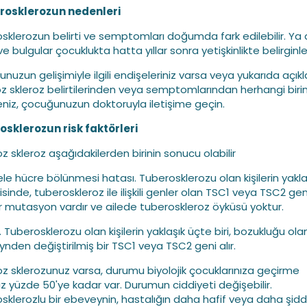
rosklerozun nedenleri
sklerozun belirti ve semptomları doğumda fark edilebilir. Ya d
 ve bulgular çocuklukta hatta yıllar sonra yetişkinlikte belirginleş
nuzun gelişimiyle ilgili endişeleriniz varsa veya yukarıda açık
z skleroz belirtilerinden veya semptomlarından herhangi birin
niz, çocuğunuzun doktoruyla iletişime geçin.
sklerozun risk faktörleri
z skleroz aşağıdakilerden birinin sonucu olabilir
le hücre bölünmesi hatası. Tuberosklerozu olan kişilerin yakla
isinde, tuberoskleroz ile ilişkili genler olan TSC1 veya TSC2 ge
ir mutasyon vardır ve ailede tuberoskleroz öyküsü yoktur.
. Tuberosklerozu olan kişilerin yaklaşık üçte biri, bozukluğu olan
nden değiştirilmiş bir TSC1 veya TSC2 geni alır.
z sklerozunuz varsa, durumu biyolojik çocuklarınıza geçirme
ız yüzde 50'ye kadar var. Durumun ciddiyeti değişebilir.
sklerozlu bir ebeveynin, hastalığın daha hafif veya daha şidde