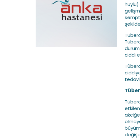
huylu)
gelişm
sempto
şekild
Tubero
Tüberos
durum 
ciddi e
Tübero
ciddiy
tedavi
Tübero
Tübero
etkile
akciğe
olmaya
büyüme
değişeb