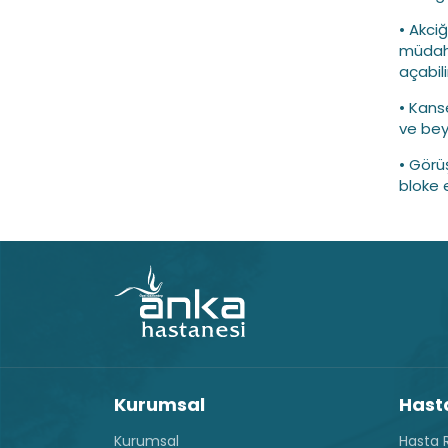
• Akci
müdaha
açabili
• Kans
ve beyi
• Görü
bloke 
Kurumsal
Hasta
Kurumsal
Hasta R