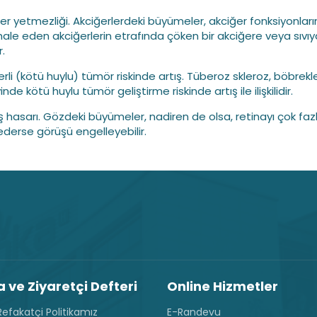
ğer yetmezliği. Akciğerlerdeki büyümeler, akciğer fonksiyonlar
le eden akciğerlerin etrafında çöken bir akciğere veya sıvıy
r.
erli (kötü huylu) tümör riskinde artış. Tüberoz skleroz, böbrek
nde kötü huylu tümör geliştirme riskinde artış ile ilişkilidir.
ş hasarı. Gözdeki büyümeler, nadiren de olsa, retinayı çok faz
ederse görüşü engelleyebilir.
 ve Ziyaretçi Defteri
Online Hizmetler
efakatçi Politikamız
E-Randevu