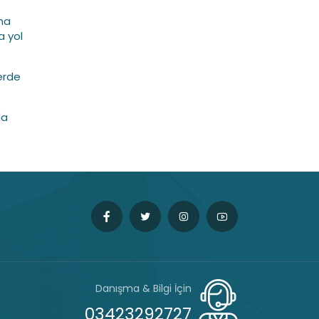
ına
a yol
lerde
la
Danışma & Bilgi İçin
03423292727