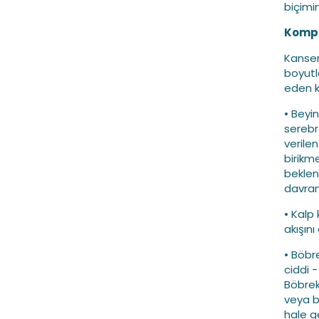
biçimin
Kompl
Kanser
boyutl
eden k
• Beyin
serebra
verilen
birikm
beklen
davranı
• Kalp
akışını
• Böbr
ciddi 
Böbrek
veya b
hale ge