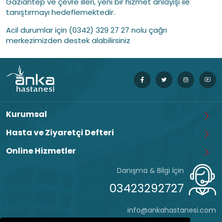
Gaziantep ve çevre illeri, yeni bir hizmet anlayışı ile
tanıştırmayı hedeflemektedir.
Acil durumlar için (0342) 329 27 27 nolu çağrı
merkezimizden destek alabilirsiniz
Kurumsal
Hasta ve Ziyaretçi Defteri
Online Hizmetler
Danışma & Bilgi İçin
03423292727
info@ankahastanesi.com