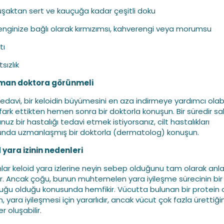
şaktan sert ve kauçuğa kadar çeşitli doku
 renginize bağlı olarak kırmızımsı, kahverengi veya morumsu
tı
sızlık
man doktora görünmeli
edavi, bir keloidin büyümesini en aza indirmeye yardımcı olabili
 fark ettikten hemen sonra bir doktorla konuşun. Bir süredir sa
uz bir hastalığı tedavi etmek istiyorsanız, cilt hastalıkları
nda uzmanlaşmış bir doktorla (dermatolog) konuşun.
 yara izinin nedenleri
ar keloid yara izlerine neyin sebep olduğunu tam olarak anl
er. Ancak çoğu, bunun muhtemelen yara iyileşme sürecinin bir 
uğu olduğu konusunda hemfikir. Vücutta bulunan bir protein 
n, yara iyileşmesi için yararlıdır, ancak vücut çok fazla ürettiğ
er oluşabilir.