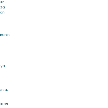
ir -
tta
dan
yaranın
eya
arsa,
tirme