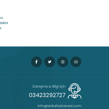
da
skini
a
Danışma & Bilgi İçin
03423292727
info@ankahastanesi.com