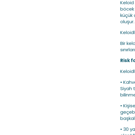
Keloid
böcek 
küçük 
oluşur.
Keloidl
Bir kel
sınırla
Risk f
Keloidle
• Kahv
Siyah t
bilinm
• Kişi
geçebil
başkala
• 30 ya