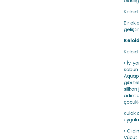
olasılı
Keloid
Bir ekl
geliştir
Keloid
Keloid 
• İyi 
sabun 
Aquaph
gibi t
silikon
adımla
çocukl
Kulak 
uygula
• Cild
Vücut 