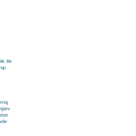
r. Bir
hip
amış
işlev
olan
inde