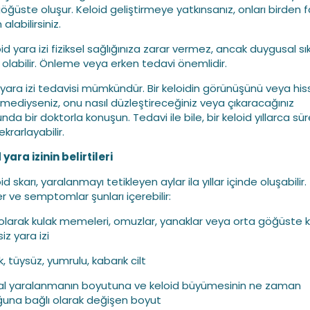
öğüste oluşur. Keloid geliştirmeye yatkınsanız, onları birden f
alabilirsiniz.
oid yara izi fiziksel sağlığınıza zarar vermez, ancak duygusal sı
olabilir. Önleme veya erken tedavi önemlidir.
 yara izi tedavisi mümkündür. Bir keloidin görünüşünü veya hiss
ediyseniz, onu nasıl düzleştireceğiniz veya çıkaracağınız
da bir doktorla konuşun. Tedavi ile bile, bir keloid yıllarca süre
krarlayabilir.
 yara izinin belirtileri
oid skarı, yaralanmayı tetikleyen aylar ila yıllar içinde oluşabilir.
ler ve semptomlar şunları içerebilir:
k olarak kulak memeleri, omuzlar, yanaklar veya orta göğüste ka
iz yara izi
k, tüysüz, yumrulu, kabarık cilt
inal yaralanmanın boyutuna ve keloid büyümesinin ne zaman
una bağlı olarak değişen boyut