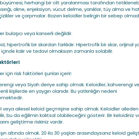
 büyümesi, herhangi bir cilt yaralanması tarafından tetiklenebil
ısırığı, akne, enjeksiyon, vücut delme, yanıklar, tüy alma ve ha
çizikler ve çarpmalar. Bazen keloidler belirgin bir sebep olma
er bulaşıcı veya kanserli değildir.
oid, hipertrofik bir skardan farklıdır. Hipertrofik bir skar, orijinal 
rı içinde kalır ve tedavi olmaksızın zamanla solabilir.
aktörleri
r için risk faktörleri şunları içerir:
erengi veya Siyah deriye sahip olmak. Keloidler, kahverengi v
enli kişilerde en yaygın olanıdır. Bu yatkınlığın nedeni
emektedir.
sel veya ailesel keloid geçmişine sahip olmak. Keloidler aileden
ir, bu da eğilimin kalıtsal olabileceğini gösterir. Bir keloidiniz v
rını geliştirme riskiniz vardır.
şın altında olmak. 20 ila 30 yaşları arasındaysanız keloid geliş