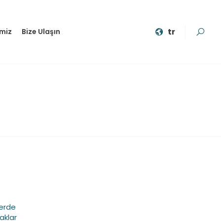
tr
imiz
Bize Ulaşın
yerde
aklar