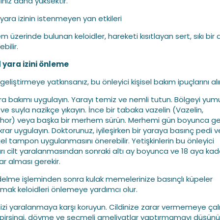
ğınız daha yüksektir.
 yara izinin istenmeyen yan etkileri
em üzerinde bulunan keloidler, hareketi kısıtlayan sert, sıkı bir
ebilir.
 yara izini önleme
geliştirmeye yatkınsanız, bu önleyici kişisel bakım ipuçlarını alı
yara bakımı uygulayın. Yarayı temiz ve nemli tutun. Bölgeyi yu
ve suyla nazikçe yıkayın. İnce bir tabaka vazelin (Vazelin,
or) veya başka bir merhem sürün. Merhemi gün boyunca ger
ekrar uygulayın. Doktorunuz, iyileşirken bir yaraya basınç pedi 
 jel tampon uygulanmasını önerebilir. Yetişkinlerin bu önleyici
rı cilt yaralanmasından sonraki altı ay boyunca ve 18 aya kad
ar alması gerekir.
delme işleminden sonra kulak memelerinize basınçlı küpeler
mak keloidleri önlemeye yardımcı olur.
inizi yaralanmaya karşı koruyun. Cildinize zarar vermemeye çalı
pirsingi, dövme ve seçmeli ameliyatlar yaptırmamayı düşünün