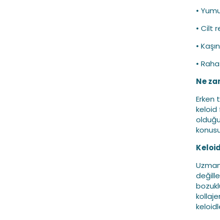
• Yumu
• Cilt
• Kaşın
• Rahat
Ne za
Erken t
keloid
olduğun
konusu
Keloid
Uzmanl
değill
bozukl
kollaje
keloidl