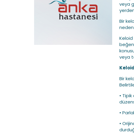
veya g
yerden 
Bir kel
neden 
Keloid
beğenm
konusun
veya te
Keloid
Bir kel
Belirti
• Tipi
düzens
• Parla
• Orij
durduğ