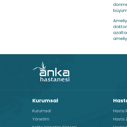
dönmesi
büyüme
Ameliy
doktor
azalta
ameliya
Kurumsal
Hasta
Kurumsal
Hasta R
Yönetim
Hasta Z