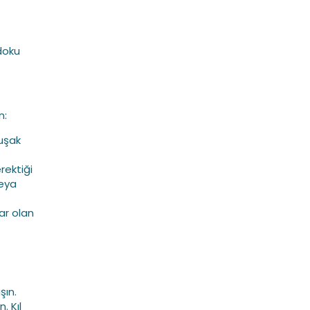
 doku
n:
muşak
ektiği
veya
ar olan
şın.
. Kıl