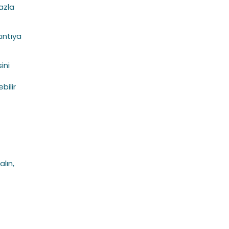
azla
kıntıya
ini
bilir
lın,