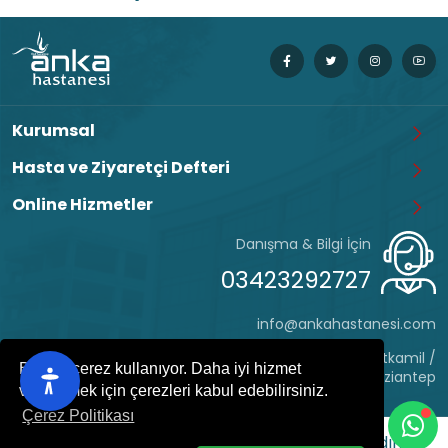
Kurumsal
Hasta ve Ziyaretçi Defteri
Online Hizmetler
Danışma & Bilgi İçin
03423292727
info@ankahastanesi.com
Eyüp Sultan Mh. Hafız Tevfik Cd. No:162 Şehitkamil /
Bu site çerez kullanıyor. Daha iyi hizmet
Gaziantep
verebilmek için çerezleri kabul edebilirsiniz.
Çerez Politikası
ANKA HASTANESİ
© 2022 - Her hakkı saklıdır.