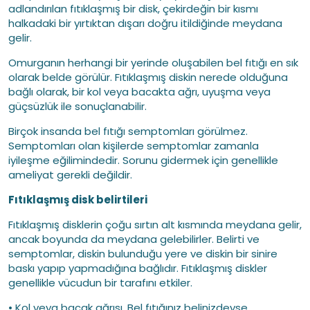
adlandırılan fıtıklaşmış bir disk, çekirdeğin bir kısmı
halkadaki bir yırtıktan dışarı doğru itildiğinde meydana
gelir.
Omurganın herhangi bir yerinde oluşabilen bel fıtığı en sık
olarak belde görülür. Fıtıklaşmış diskin nerede olduğuna
bağlı olarak, bir kol veya bacakta ağrı, uyuşma veya
güçsüzlük ile sonuçlanabilir.
Birçok insanda bel fıtığı semptomları görülmez.
Semptomları olan kişilerde semptomlar zamanla
iyileşme eğilimindedir. Sorunu gidermek için genellikle
ameliyat gerekli değildir.
Fıtıklaşmış disk belirtileri
Fıtıklaşmış disklerin çoğu sırtın alt kısmında meydana gelir,
ancak boyunda da meydana gelebilirler. Belirti ve
semptomlar, diskin bulunduğu yere ve diskin bir sinire
baskı yapıp yapmadığına bağlıdır. Fıtıklaşmış diskler
genellikle vücudun bir tarafını etkiler.
• Kol veya bacak ağrısı. Bel fıtığınız belinizdeyse,