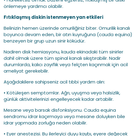
önlemeye yardımcı olabilir.
Fıtıklaşmış diskin istenmeyen yan etkileri
Belinizin hemen üzerinde omuriliğiniz biter. Omurilik kanalı
boyunca devam eden, bir atın kuyruğuna (cauda equina)
benzeyen bir grup uzun sinir köküdür.
Nadiren disk herniasyonu, kauda ekinadaki tüm sinirler
dahil olmak üzere tüm spinal kanalı sıkıştırabilir. Nadir
durumlarda, kalıcı zayıflık veya felçten kaçınmak için acil
ameliyat gerekebilir.
Aşağıdakilere sahipseniz acil tıbbi yardım alın:
• Kötüleşen semptomlar. Ağrı, uyuşma veya halsizlik,
günlük aktivitelerinizi engelleyecek kadar artabilir.
Mesane veya barsak disfonksiyonu. Cauda equina
sendromu idrar kaçırmaya veya mesane doluyken bile
idrar yapmada zorluğa neden olabilir.
• Eyer anestezisi. Bu ilerleyici duyu kaybı, eyere değecek