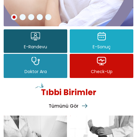
E-Randevu
E-Sonuç
Doktor Ara
Check-Up
Tıbbi Birimler
Tümünü Gör