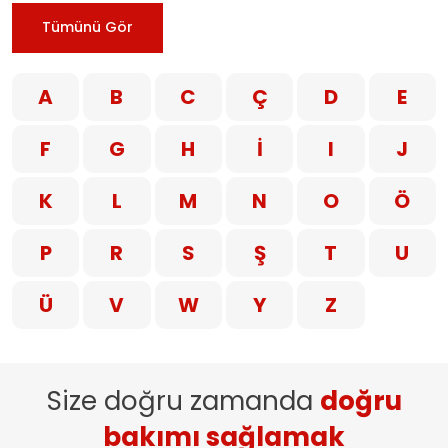
Tümünü Gör
A
B
C
Ç
D
E
F
G
H
İ
I
J
K
L
M
N
O
Ö
P
R
S
Ş
T
U
Ü
V
W
Y
Z
Size doğru zamanda
doğru
bakımı sağlamak