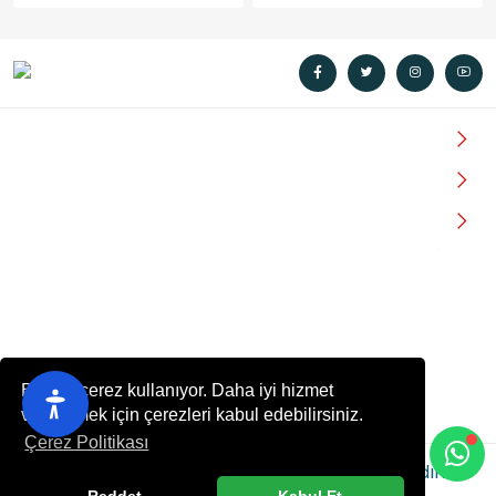
Kurumsal
Hasta ve Ziyaretçi Defteri
Online Hizmetler
Danışma & Bilgi İçin
03423292727
info@ankahastanesi.com
Eyüp Sultan Mh. Hafız Tevfik Cd. No:162 Şehitkamil /
Bu site çerez kullanıyor. Daha iyi hizmet
Gaziantep
verebilmek için çerezleri kabul edebilirsiniz.
Çerez Politikası
ANKA HASTANESİ
© 2022 - Her hakkı saklıdır.