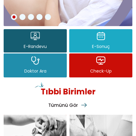
E-Randevu
E-Sonuç
Doktor Ara
Check-Up
Tıbbi Birimler
Tümünü Gör