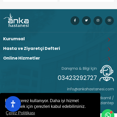
Kurumsal
Hasta ve Ziyaretçi Defteri
Online Hizmetler
Danışma & Bilgi İçin
03423292727
info@ankahastanesi.com
Eyüp Sultan Mh. Hafız Tevfik Cd. No:162 Şehitkamil /
Bu site çerez kullanıyor. Daha iyi hizmet
Gaziantep
verebilmek için çerezleri kabul edebilirsiniz.
Çerez Politikası