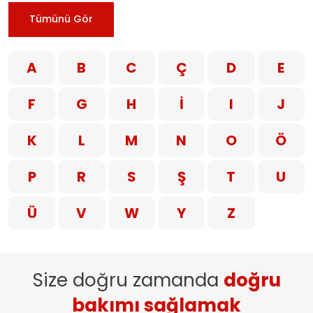
Tümünü Gör
A
B
C
Ç
D
E
F
G
H
İ
I
J
K
L
M
N
O
Ö
P
R
S
Ş
T
U
Ü
V
W
Y
Z
Size doğru zamanda
doğru
bakımı sağlamak