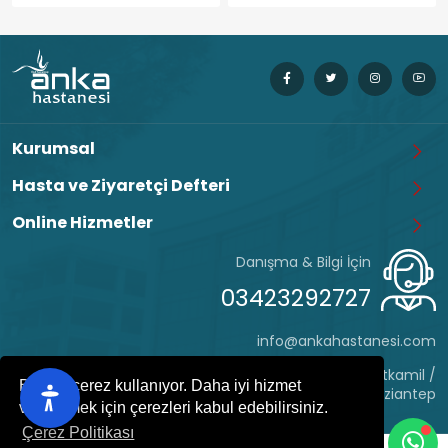
Kurumsal
Hasta ve Ziyaretçi Defteri
Online Hizmetler
Danışma & Bilgi İçin
03423292727
info@ankahastanesi.com
Eyüp Sultan Mh. Hafız Tevfik Cd. No:162 Şehitkamil /
Bu site çerez kullanıyor. Daha iyi hizmet
Gaziantep
verebilmek için çerezleri kabul edebilirsiniz.
Çerez Politikası