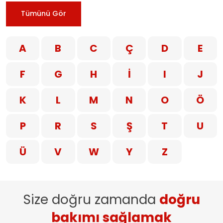
Tümünü Gör
A
B
C
Ç
D
E
F
G
H
İ
I
J
K
L
M
N
O
Ö
P
R
S
Ş
T
U
Ü
V
W
Y
Z
Size doğru zamanda
doğru
bakımı sağlamak