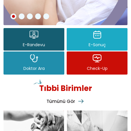
E-Randevu
E-Sonuç
Doktor Ara
Check-Up
Tıbbi Birimler
Tümünü Gör