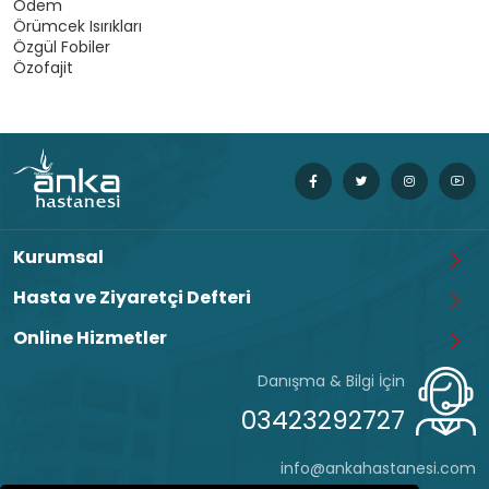
Ödem
Örümcek Isırıkları
Özgül Fobiler
Özofajit
Kurumsal
Hasta ve Ziyaretçi Defteri
Online Hizmetler
Danışma & Bilgi İçin
03423292727
info@ankahastanesi.com