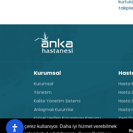
kurtula
takipl
Kurumsal
Hasta
Kurumsal
Hasta R
Yönetim
Hasta Z
Kalite Yönetim Sistemi
Hasta 
Anlaşmalı Kurumlar
Hasta H
Kişisel Verilen Korunması Kanunu
Yeni D
Ziyaret
Bu site çerez kullanıyor. Daha iyi hizmet verebilmek
Çerez Politikası
R
Genel 