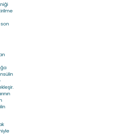
niği
irilme
 son
dan
ağa
nsülin
e
kleşir.
rının
an
lin
ak
niyle