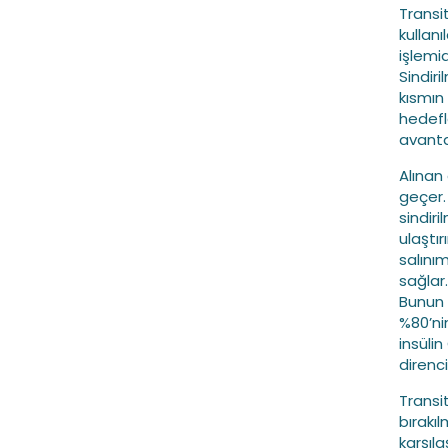
Transi
kullan
işlemi
Sindir
kısmın
hedefl
avantaj
Alınan 
geçer.
sindiri
ulaştı
salınım
sağlar.
Bunun 
%80’nin
insüli
direncin
Transit
bırakı
karşıl