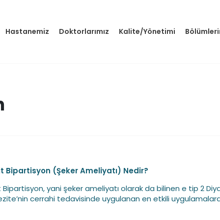
Hastanemiz
Doktorlarımız
Kalite/Yönetimi
Bölümler
n
t Bipartisyon (Şeker Ameliyatı) Nedir?
t Bipartisyon, yani şeker ameliyatı olarak da bilinen e tip 2 Di
zite’nin cerrahi tedavisinde uygulanan en etkili uygulamalar