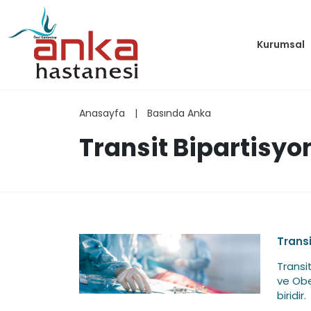
Kurumsal
Anasayfa
|
Basında Anka
Transit Bipartisyo
Transi
Transi
ve Obe
biridir.