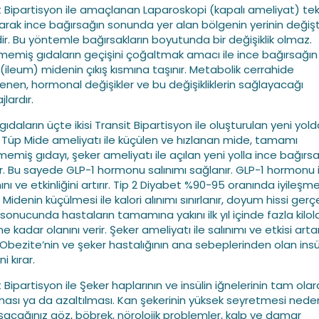
t Bipartisyon ile amaçlanan Laparoskopi (kapalı ameliyat) tek
ılarak ince bağırsağın sonunda yer alan bölgenin yerinin değişt
dir. Bu yöntemle bağırsakların boyutunda bir değişiklik olmaz.
ilmemiş gıdaların geçişini çoğaltmak amacı ile ince bağırsağın
 (ileum) midenin çıkış kısmına taşınır. Metabolik cerrahide
enen, hormonal değişikler ve bu değişikliklerin sağlayacağı
lardır.
gıdaların üçte ikisi Transit Bipartisyon ile oluşturulan yeni yol
 Tüp Mide ameliyatı ile küçülen ve hızlanan mide, tamamı
lmemiş gıdayı, şeker ameliyatı ile açılan yeni yolla ince bağırs
rır. Bu sayede GLP-1 hormonu salınımı sağlanır. GLP-1 hormonu i
ını ve etkinliğini artırır. Tip 2 Diyabet %90-95 oranında iyileşm
 Midenin küçülmesi ile kalori alınımı sınırlanır, doyum hissi gerçe
sonucunda hastaların tamamına yakını ilk yıl içinde fazla kilola
e kadar olanını verir. Şeker ameliyatı ile salınımı ve etkisi art
n Obezite’nin ve şeker hastalığının ana sebeplerinden olan insü
i kırar.
 Bipartisyon ile Şeker haplarının ve insülin iğnelerinin tam olar
lması ya da azaltılması. Kan şekerinin yüksek seyretmesi nede
aşacağınız göz, böbrek, nörolojik problemler, kalp ve damar