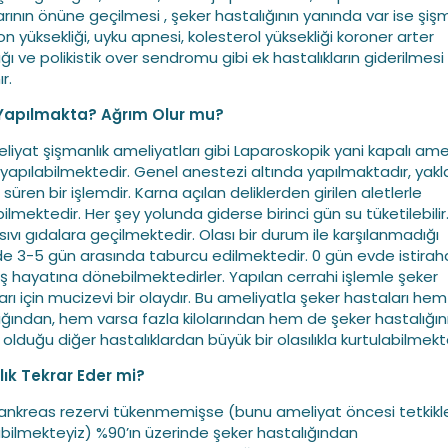
arının önüne geçilmesi , şeker hastalığının yanında var ise şişm
n yüksekliği, uyku apnesi, kolesterol yüksekliği koroner arter
ğı ve polikistik over sendromu gibi ek hastalıkların giderilmesi
r.
 Yapılmakta? Ağrım Olur mu?
liyat şişmanlık ameliyatları gibi Laparoskopik yani kapalı ame
 yapılabilmektedir. Genel anestezi altında yapılmaktadır, yakl
süren bir işlemdir. Karna açılan deliklerden girilen aletlerle
ilmektedir. Her şey yolunda giderse birinci gün su tüketilebilir.
sıvı gıdalara geçilmektedir. Olası bir durum ile karşılanmadığı
de 3-5 gün arasında taburcu edilmektedir. 0 gün evde istira
iş hayatına dönebilmektedirler. Yapılan cerrahi işlemle şeker
arı için mucizevi bir olaydır. Bu ameliyatla şeker hastaları he
ığından, hem varsa fazla kilolarından hem de şeker hastalığın
olduğu diğer hastalıklardan büyük bir olasılıkla kurtulabilmekt
ık Tekrar Eder mi?
ankreas rezervi tükenmemişse (bunu ameliyat öncesi tetkikl
bilmekteyiz) %90’ın üzerinde şeker hastalığından