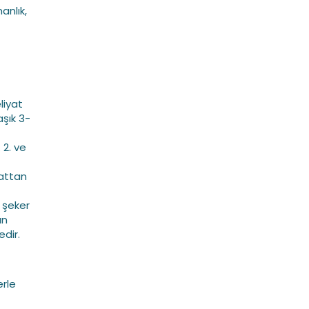
anlık,
liyat
aşık 3-
 2. ve
hattan
m şeker
ın
edir.
erle