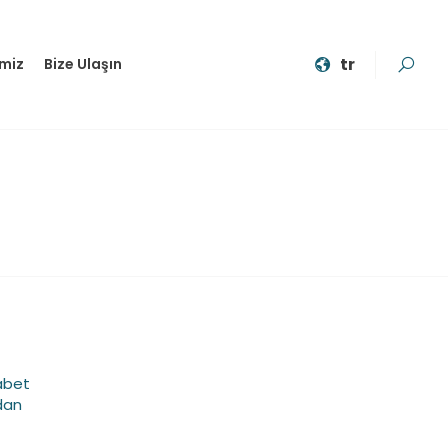
tr
imiz
Bize Ulaşın
yabet
dan