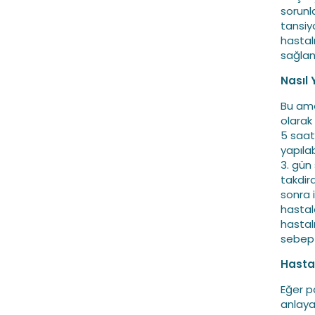
sorunl
tansiyo
hastalı
sağlanı
Nasıl
Bu ame
olarak
5 saat 
yapılab
3. gün 
takdir
sonra 
hastal
hastal
sebep 
Hastal
Eğer p
anlaya