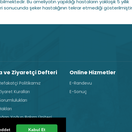
bilmektedir. Bu ameliyatın yapıldığı hastaların yaklaşık 5 yıllık
eri sonucunda şeker hastalığının tekrar etmediği gösterilmiştir
 ve Ziyaretçi Defteri
Online Hizmetler
efakatçi Politikamız
E-Randevu
iyaret Kuralları
E-Sonuç
Sorumlulukları
akları
oğan Yoğun Bakım Ünitesi
 Kuralları
eddet
Kabul Et
Yoğun Bakım Ziyaret Kuralları