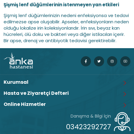
Şişmiş lenf düğümlerinin istenmeyen yan etkileri
Şişmiş lenf düğümlerinizin nedeni enfeksiyonsa ve tedavi
edilmezse apse oluşabilir. Apseler, enfeksiyonların neden
olduğu lokalize irin koleksiyonlarıdır. İrin sıvı, beyaz kan
hücreleri, ölü doku ve bakteri veya diğer istilacıları içerir.
Bir apse, drenaj ve antibiyotik tedavisi gerektirebilir.
Kurumsal
Hasta ve Ziyaretçi Defteri
Online Hizmetler
Danışma & Bilgi İçin
03423292727