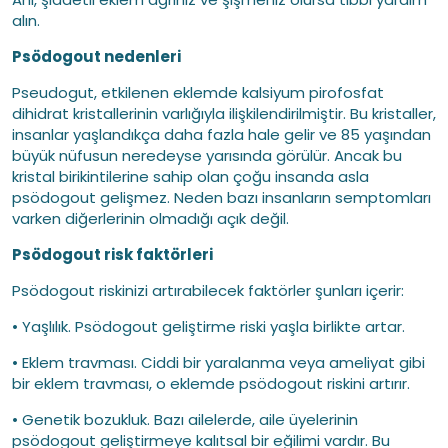
alın.
Psödogout nedenleri
Pseudogut, etkilenen eklemde kalsiyum pirofosfat
dihidrat kristallerinin varlığıyla ilişkilendirilmiştir. Bu kristaller,
insanlar yaşlandıkça daha fazla hale gelir ve 85 yaşından
büyük nüfusun neredeyse yarısında görülür. Ancak bu
kristal birikintilerine sahip olan çoğu insanda asla
psödogout gelişmez. Neden bazı insanların semptomları
varken diğerlerinin olmadığı açık değil.
Psödogout risk faktörleri
Psödogout riskinizi artırabilecek faktörler şunları içerir:
• Yaşlılık. Psödogout geliştirme riski yaşla birlikte artar.
• Eklem travması. Ciddi bir yaralanma veya ameliyat gibi
bir eklem travması, o eklemde psödogout riskini artırır.
• Genetik bozukluk. Bazı ailelerde, aile üyelerinin
psödogout geliştirmeye kalıtsal bir eğilimi vardır. Bu