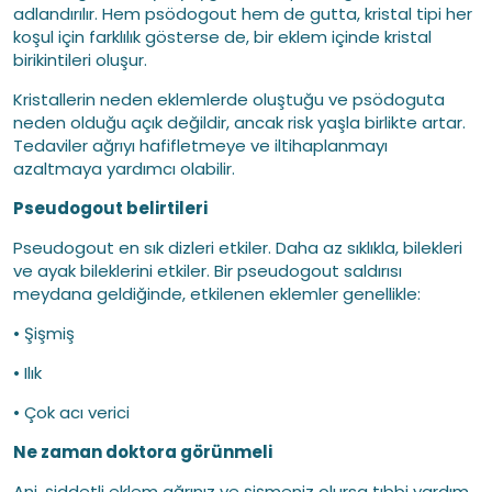
adlandırılır. Hem psödogout hem de gutta, kristal tipi her
koşul için farklılık gösterse de, bir eklem içinde kristal
birikintileri oluşur.
Kristallerin neden eklemlerde oluştuğu ve psödoguta
neden olduğu açık değildir, ancak risk yaşla birlikte artar.
Tedaviler ağrıyı hafifletmeye ve iltihaplanmayı
azaltmaya yardımcı olabilir.
Pseudogout belirtileri
Pseudogout en sık dizleri etkiler. Daha az sıklıkla, bilekleri
ve ayak bileklerini etkiler. Bir pseudogout saldırısı
meydana geldiğinde, etkilenen eklemler genellikle:
• Şişmiş
• Ilık
• Çok acı verici
Ne zaman doktora görünmeli
Ani, şiddetli eklem ağrınız ve şişmeniz olursa tıbbi yardım