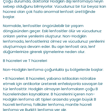
Çoğu durumda, doktorlar Hodgkin dışı lenfomaya neyin
sebep olduğunu bilmiyorlar. Vücudunuz bir tür beyaz kan
hücresi olan çok fazla anormal lenfosit ürettiğinde
başlar.
Normalde, lenfositler öngörülebilir bir yaşam
döngüsünden geçer. Eski lenfositler ölür ve vücudunuz
onların yerine yenilerini oluşturur. Non-Hodgkin
lenfomada, lenfositleriniz ölmez ve vücudunuz yenilerini
oluşturmaya devam eder. Bu aşırı lenfosit arzı, lenf
düğümlerinize girerek şişmelerine neden olur.
B hücreleri ve T hücreleri
Non-Hodgkin lenfoma çoğunlukla şu bölgelerde başlar:
• B hücreleri. B hücreleri, yabancı istilacıları nötralize
etmek için antikorlar üreterek enfeksiyonla savaşan bir
tür lenfosittir. Hodgkin olmayan lenfomaların çoğu B
hücrelerinden kaynaklanır. B hücrelerini içeren non-
Hodgkin lenfoma alt tipleri arasında yaygın büyük B
hücreli lenfoma, foliküler lenfoma, mantle hücreli
lenfoma ve Burkitt lenfoma yer alır.