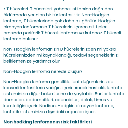
• T hücreleri. T hücreleri, yabancı istilacıları doğrudan
öldürmede yer alan bir tür lenfosittir. Non-Hodgkin
lenfoma, T hücrelerinde çok daha az görülür. Hodgkin
olmayan lenfomanın T hücrelerini içeren alt tipleri
arasında periferik T hücreli lenfoma ve kutanöz T hücreli
lenfoma bulunur.
Non-Hodgkin lenfomanızın B hücrelerinizden mi yoksa T
hücrelerinizden mi kaynaklandığı, tedavi seçeneklerinizi
belirlemenize yardımcı olur.
Non-Hodgkin lenfoma nerede oluşur?
Non-Hodgkin lenfoma genellikle lenf düğümlerinizde
kanserli lenfositlerin varlığını içerir. Ancak hastalık, lenfatik
sisteminizin diğer bölümlerine de yayılabilir. Bunlar lenfatik
damarları, bademcikleri, adenoidleri, dalak, timus ve
kemik iliğini içerir. Nadiren, Hodgkin olmayan lenfoma,
lenfatik sisteminizin dışındaki organları içerir.
Non hodking lenfomanın risk faktörleri