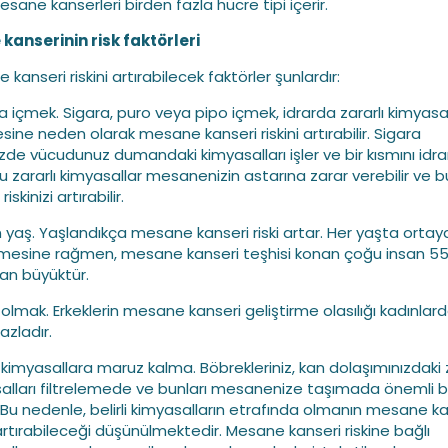
sane kanserleri birden fazla hücre tipi içerir.
anserinin risk faktörleri
kanseri riskini artırabilecek faktörler şunlardır:
ra içmek. Sigara, puro veya pipo içmek, idrarda zararlı kimyasal
esine neden olarak mesane kanseri riskini artırabilir. Sigara
nizde vücudunuz dumandaki kimyasalları işler ve bir kısmını idra
Bu zararlı kimyasallar mesanenizin astarına zarar verebilir ve 
iskinizi artırabilir.
n yaş. Yaşlandıkça mesane kanseri riski artar. Her yaşta ortay
lmesine rağmen, mesane kanseri teşhisi konan çoğu insan 5
an büyüktür.
k olmak. Erkeklerin mesane kanseri geliştirme olasılığı kadınlar
azladır.
li kimyasallara maruz kalma. Böbrekleriniz, kan dolaşımınızdaki z
alları filtrelemede ve bunları mesanenize taşımada önemli bi
 Bu nedenle, belirli kimyasalların etrafında olmanın mesane ka
i artırabileceği düşünülmektedir. Mesane kanseri riskine bağlı