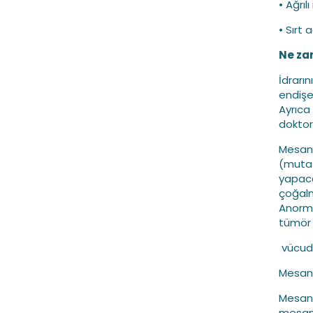
• Ağrıl
• Sırt a
Ne za
İdrarı
endişe
Ayrıca
doktor
Mesane
(mutas
yapacağ
çoğalm
Anorma
tümör 
vücuda
Mesane
Mesanen
mesane