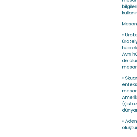
bilgile
kullanır
Mesane 
• Ürot
ürotel
hücrel
Aynı hü
de oluş
mesane
• Skua
enfeks
mesane
Amerika
(şisto
dünyan
• Aden
oluştu