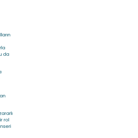
ların
rla
bu da
a
5
dan
ararlı
r rol
nseri