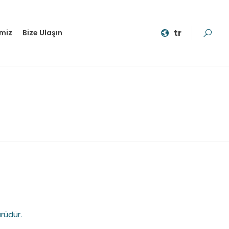
tr
imiz
Bize Ulaşın
rüdür.