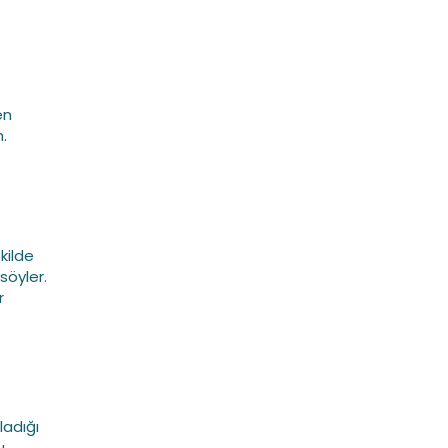
en
.
ekilde
söyler.
r
ladığı
u