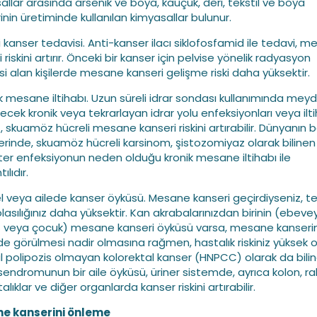
allar arasında arsenik ve boya, kauçuk, deri, tekstil ve boya
inin üretiminde kullanılan kimyasallar bulunur.
 kanser tedavisi. Anti-kanser ilacı siklofosfamid ile tedavi, 
 riskini artırır. Önceki bir kanser için pelvise yönelik radyasyon
si alan kişilerde mesane kanseri gelişme riski daha yüksektir.
ik mesane iltihabı. Uzun süreli idrar sondası kullanımında mey
ecek kronik veya tekrarlayan idrar yolu enfeksiyonları veya ilti
), skuamöz hücreli mesane kanseri riskini artırabilir. Dünyanın b
erinde, skuamöz hücreli karsinom, şistozomiyaz olarak bilinen
ter enfeksiyonun neden olduğu kronik mesane iltihabı ile
ılıdır.
sel veya ailede kanser öyküsü. Mesane kanseri geçirdiyseniz, te
lasılığınız daha yüksektir. Kan akrabalarınızdan birinin (ebeve
 veya çocuk) mesane kanseri öyküsü varsa, mesane kanseri
de görülmesi nadir olmasına rağmen, hastalık riskiniz yüksek ola
al polipozis olmayan kolorektal kanser (HNPCC) olarak da bili
sendromunun bir aile öyküsü, üriner sistemde, ayrıca kolon, ra
lıklar ve diğer organlarda kanser riskini artırabilir.
e kanserini önleme