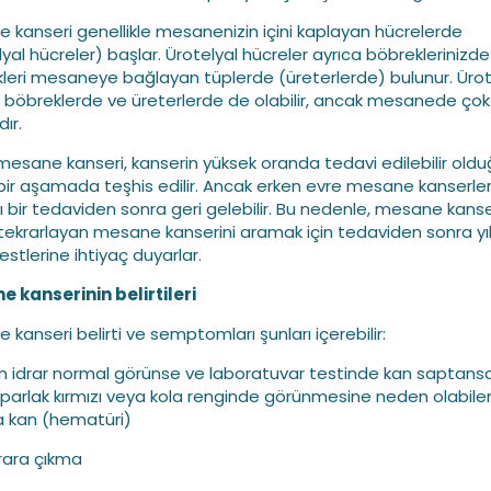
 kanseri genellikle mesanenizin içini kaplayan hücrelerde
lyal hücreler) başlar. Ürotelyal hücreler ayrıca böbreklerinizde
leri mesaneye bağlayan tüplerde (üreterlerde) bulunur. Ürot
 böbreklerde ve üreterlerde de olabilir, ancak mesanede ço
ır.
esane kanseri, kanserin yüksek oranda tedavi edilebilir oldu
bir aşamada teşhis edilir. Ancak erken evre mesane kanserleri
lı bir tedaviden sonra geri gelebilir. Bu nedenle, mesane kanse
r, tekrarlayan mesane kanserini aramak için tedaviden sonra yı
estlerine ihtiyaç duyarlar.
 kanserinin belirtileri
 kanseri belirti ve semptomları şunları içerebilir:
n idrar normal görünse ve laboratuvar testinde kan saptans
n parlak kırmızı veya kola renginde görünmesine neden olabile
a kan (hematüri)
drara çıkma