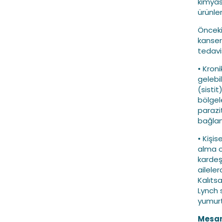
kimyas
ürünler
Önceki
kanseri
tedavi
• Kron
gelebil
(sistit
bölgel
parazi
bağlant
• Kişi
alma o
kardeş
aileler
Kalıts
Lynch 
yumurta
Mesan