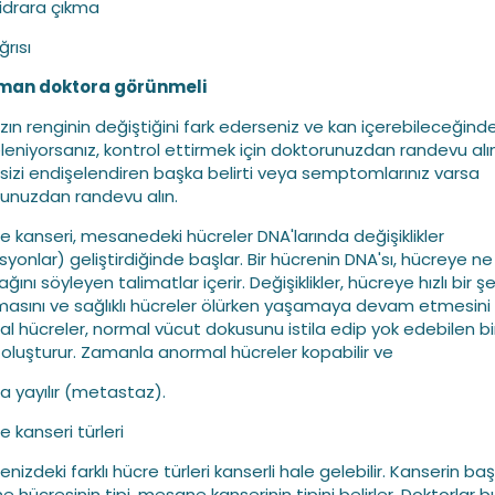
ı idrara çıkma
ğrısı
man doktora görünmeli
nızın renginin değiştiğini fark ederseniz ve kan içerebileceğind
leniyorsanız, kontrol ettirmek için doktorunuzdan randevu alın
 sizi endişelendiren başka belirti veya semptomlarınız varsa
unuzdan randevu alın.
 kanseri, mesanedeki hücreler DNA'larında değişiklikler
yonlar) geliştirdiğinde başlar. Bir hücrenin DNA'sı, hücreye ne
ını söyleyen talimatlar içerir. Değişiklikler, hücreye hızlı bir ş
asını ve sağlıklı hücreler ölürken yaşamaya devam etmesini 
l hücreler, normal vücut dokusunu istila edip yok edebilen bi
oluşturur. Zamanla anormal hücreler kopabilir ve
 yayılır (metastaz).
 kanseri türleri
izdeki farklı hücre türleri kanserli hale gelebilir. Kanserin baş
 hücresinin tipi, mesane kanserinin tipini belirler. Doktorlar b