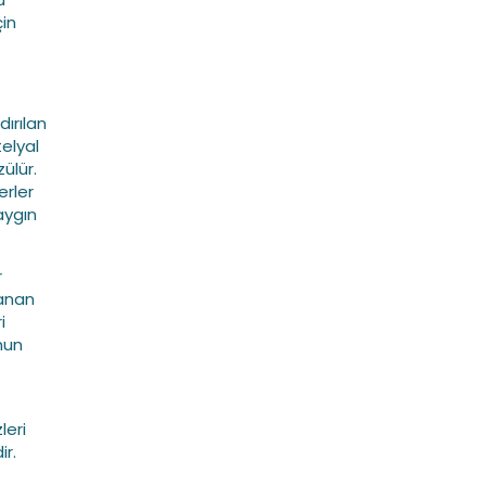
çin
ırılan
elyal
ülür.
erler
aygın
r
lanan
i
unun
eri
r.