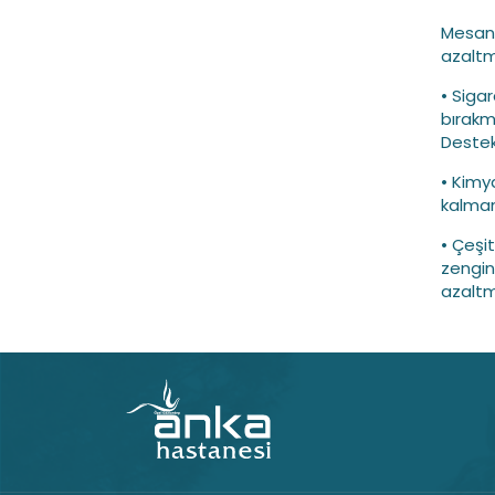
Mesane
azaltm
• Siga
bırakm
Destek
• Kimya
kalmam
• Çeşi
zengin
azaltm