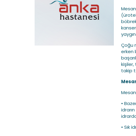
Mesane
(ürote
böbrek
kanser
yaygınd
Çoğu m
erken 
başarı
kişile
takip t
Mesane
Mesane
• Baze
idrarı
idrard
• Sık i