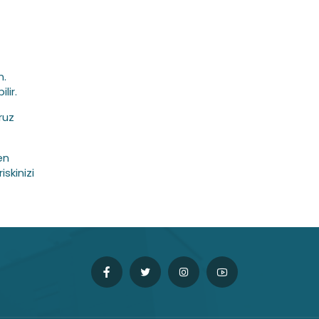
n.
lir.
ruz
en
skinizi