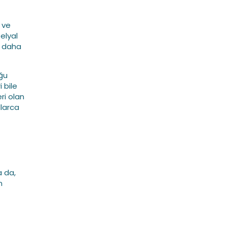
 ve
elyal
k daha
ğu
 bile
ri olan
llarca
a da,
n