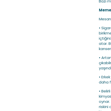
Bazı me
Meme k
Mesane 
• Siga
birikm
içtiği
atar. 
kanser r
• Arta
çıkabi
yaşınd
• Erke
daha f
• Belir
kimyas
oynar.
riskin