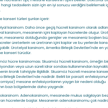
ri hangi tedavilerin sizin için en iyi sonucu verdiğini belirlemek i
.
kanseri türleri şunları içerir:
elyal karsinom. Daha önce geçiş hücreli karsinom olarak adland
yal karsinom, mesanenin içini kaplayan hücrelerde oluşur. Ürot
er, mesaneniz dolduğunda genişler ve mesaneniz boşken büz
creler üreterlerin ve üretranın içini kaplar ve bu yerlerde kans
abilir. Ürotelyal karsinom, Amerika Birleşik Devletleri'nde en y
 kanseri türüdür.
möz hücre karsinoması. Skuamöz hücreli karsinom, örneğin bi
iyondan veya uzun süreli idrar sondası kullanımından kaynak
nin kronik tahrişiyle ilişkilidir. Skuamöz hücreli mesane kanser
 Birleşik Devletleri'nde nadirdir. Belirli bir parazit enfeksiyon
zomiyaz) mesane enfeksiyonlarının yaygın bir nedeni olduğu
ın bazı bölgelerinde daha yaygındır.
okarsinom. Adenokarsinom, mesanede mukus salgılayan bezl
ran hücrelerde başlar. Mesanenin adenokarsinomu çok nadirdi