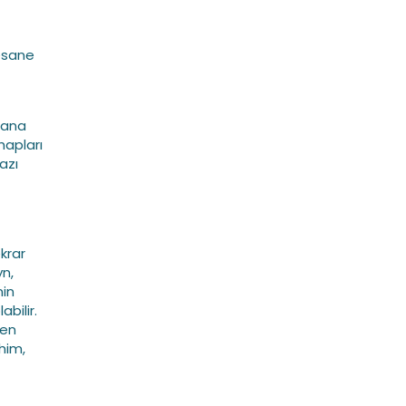
mesane
dana
hapları
azı
krar
yn,
nin
bilir.
nen
him,