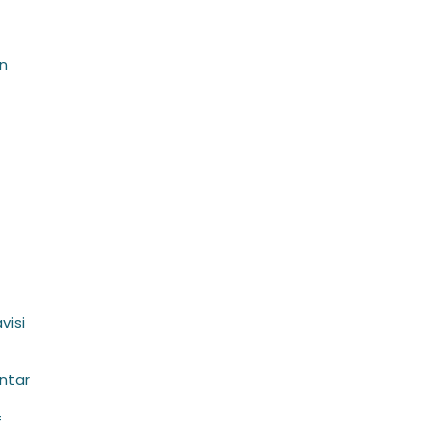
ın
visi
ntar
f