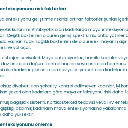
enfeksiyonunu risk faktörleri
a enfeksiyonu geliştirme riskinizi artıran faktörler şunları içerir
biyotik kullanımı. Antibiyotik alan kadınlarda maya enfeksiyonla
ır. Çeşitli bakterileri öldüren geniş spektrumlu antibiyotikler 
a vajinanızdaki sağlıklı bakterileri de öldürerek mayanın aşırı
sine yol açar.
n östrojen seviyeleri. Maya enfeksiyonları, hamile kadınlar vey
 doz östrojen doğum kontrol hapları veya östrojen hormonu
si alan kadınlar gibi östrojen seviyeleri yüksek olan kadınlard
ır.
olsüz diyabet. Kan şekeri iyi kontrol edilmeyen kadınlar, iyi kon
 kan şekeri olan kadınlara göre maya enfeksiyonu riski daha fa
lmuş bağışıklık sistemi. Kortikosteroid tedavisi veya HIV enfe
ağışıklığı azalmış kadınların maya enfeksiyonlarına yakalanma
ğı daha yüksektir.
enfeksiyonunu önleme