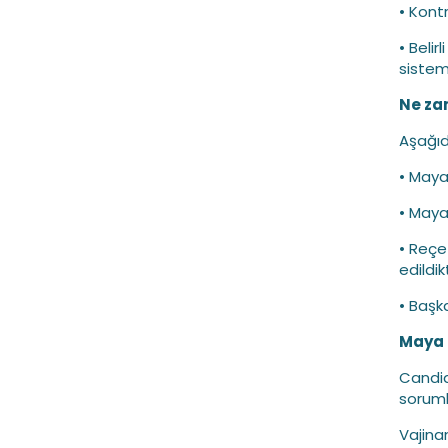
• Kont
• Belir
sistem
Ne za
Aşağıd
• Maya
• Maya
• Reçet
edildi
• Başk
Maya 
Candid
soruml
Vajina