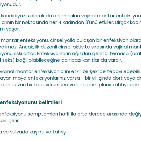
iyonudur.
l kandidiyazis olarak da adlandırılan vajinal mantar enfeksiyon
arının bir noktasında her 4 kadından 3'ünü etkiler. Birçok kadı
üm yaşar.
l mantar enfeksiyonu, cinsel yolla bulaşan bir enfeksiyon olar
dilmez. Ancak, ilk düzenli cinsel aktivite sırasında vajinal man
iyonu riski artar. Enfeksiyonların ağızdan genital temasa (ora
 seks) bağlı olabileceğine dair bazı kanıtlar da vardır.
 vajinal mantar enfeksiyonlarını etkili bir şekilde tedavi edebilir
layan maya enfeksiyonlarınız varsa - bir yıl içinde dört veya 
- daha uzun bir tedavi kursuna ve bir bakım planına ihtiyacınız
.
nfeksiyonunu belirtileri
nfeksiyonu semptomları hafif ila orta derece arasında değişe
arı içerir:
a ve vulvada kaşıntı ve tahriş