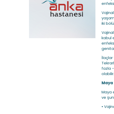
enfeks
Vajina
yaşaml
iki böl
Vajina
kabul e
enfeks
genital
İlaçlar
Tekrar
fazla 
olabilir
Maya e
Maya e
ve şunl
• Vajin