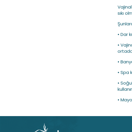
Vajina
sıkı ol
Şunlar
• Dar 
• Vaji
ortada
• Bany
• Spa 
• Soğuk
kullanı
• Mayo 