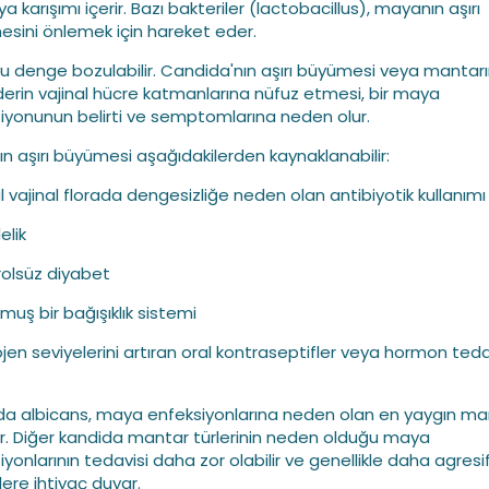
a karışımı içerir. Bazı bakteriler (lactobacillus), mayanın aşırı
sini önlemek için hareket eder.
 denge bozulabilir. Candida'nın aşırı büyümesi veya mantar
erin vajinal hücre katmanlarına nüfuz etmesi, bir maya
iyonunun belirti ve semptomlarına neden olur.
n aşırı büyümesi aşağıdakilerden kaynaklanabilir:
l vajinal florada dengesizliğe neden olan antibiyotik kullanımı
elik
rolsüz diyabet
muş bir bağışıklık sistemi
ojen seviyelerini artıran oral kontraseptifler veya hormon teda
a albicans, maya enfeksiyonlarına neden olan en yaygın ma
r. Diğer kandida mantar türlerinin neden olduğu maya
iyonlarının tedavisi daha zor olabilir ve genellikle daha agresi
lere ihtiyaç duyar.