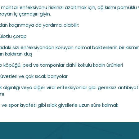
l mantar enfeksiyonu riskinizi azaltmak için, ağ kısmı pamuklu
mayan iç çamaşırı giyin.
dan kaçınmaya da yardımcı olabilir:
külotlu çorap
nadaki sizi enfeksiyondan koruyan normal bakterilerin bir kısmın
n kaldıran duş
o köpüğü, ped ve tamponlar dahil kokulu kadın ürünleri
küvetleri ve çok sıcak banyolar
 algınlığı veya diğer viral enfeksiyonlar gibi gereksiz antibiyot
mı
ve spor kıyafeti gibi ıslak giysilerle uzun süre kalmak