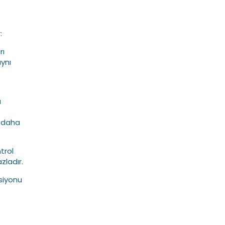
:
rı
aynı
a
a daha
trol
zladır.
ksiyonu