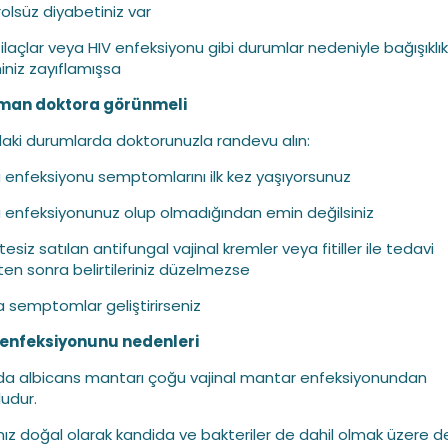
rolsüz diyabetiniz var
li ilaçlar veya HIV enfeksiyonu gibi durumlar nedeniyle bağışıklık
iniz zayıflamışsa
man doktora görünmeli
aki durumlarda doktorunuzla randevu alın:
 enfeksiyonu semptomlarını ilk kez yaşıyorsunuz
 enfeksiyonunuz olup olmadığından emin değilsiniz
esiz satılan antifungal vajinal kremler veya fitiller ile tedavi
kten sonra belirtileriniz düzelmezse
a semptomlar geliştirirseniz
enfeksiyonunu nedenleri
a albicans mantarı çoğu vajinal mantar enfeksiyonundan
udur.
nız doğal olarak kandida ve bakteriler de dahil olmak üzere d