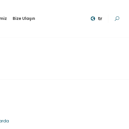
tr
imiz
Bize Ulaşın
larda