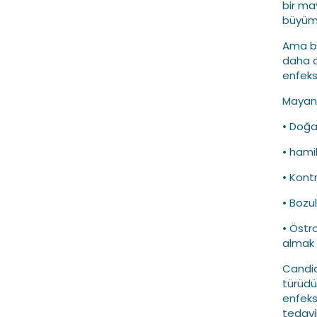
bir may
büyüme
Ama bu
daha d
enfeks
Mayanı
• Doğa
• hamil
• Kont
• Bozul
• Östr
almak
Candid
türüdü
enfeks
tedavi