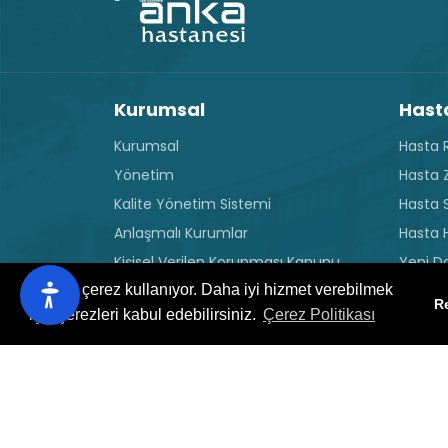
Kurumsal
Hasta
Kurumsal
Hasta R
Yönetim
Hasta Z
Kalite Yönetim Sistemi
Hasta 
Anlaşmalı Kurumlar
Hasta H
Kişisel Verilen Korunması Kanunu
Yeni D
Ziyaret
Bu site çerez kullanıyor. Daha iyi hizmet verebilmek
Çerez Politikası
R
Genel 
için çerezleri kabul edebilirsiniz.
Çerez Politikası
Anka TV
Hekim 
Basında Anka
İnsan Kaynakları