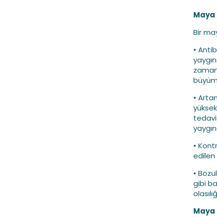
Maya 
Bir may
• Anti
yaygınd
zamand
büyüme
• Arta
yüksek
tedavi
yaygınd
• Kontr
edilen
• Bozu
gibi b
olasılı
Maya 