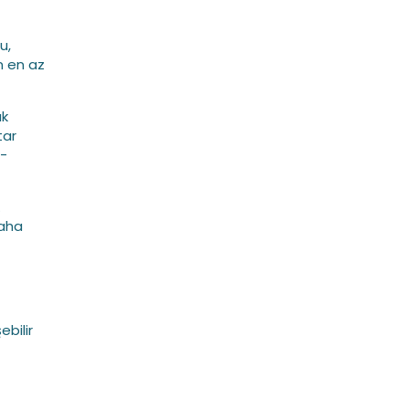
u,
n en az
ak
tar
l-
.
daha
bilir