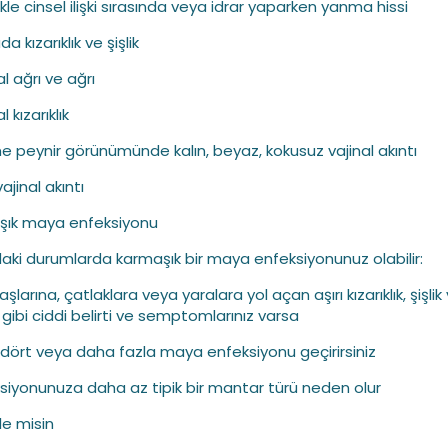
ikle cinsel ilişki sırasında veya idrar yaparken yanma hissi
da kızarıklık ve şişlik
al ağrı ve ağrı
l kızarıklık
e peynir görünümünde kalın, beyaz, kokusuz vajinal akıntı
vajinal akıntı
şık maya enfeksiyonu
aki durumlarda karmaşık bir maya enfeksiyonunuz olabilir:
şlarına, çatlaklara veya yaralara yol açan aşırı kızarıklık, şişlik
 gibi ciddi belirti ve semptomlarınız varsa
a dört veya daha fazla maya enfeksiyonu geçirirsiniz
ksiyonunuza daha az tipik bir mantar türü neden olur
le misin