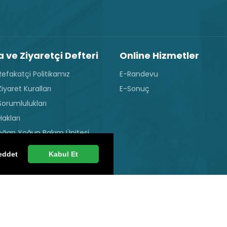
 ve Ziyaretçi Defteri
Online Hizmetler
efakatçi Politikamız
E-Randevu
iyaret Kuralları
E-Sonuç
Sorumlulukları
akları
oğan Yoğun Bakım Ünitesi
 Kuralları
eddet
Kabul Et
Yoğun Bakım Ziyaret Kuralları
Seçme Hakkı