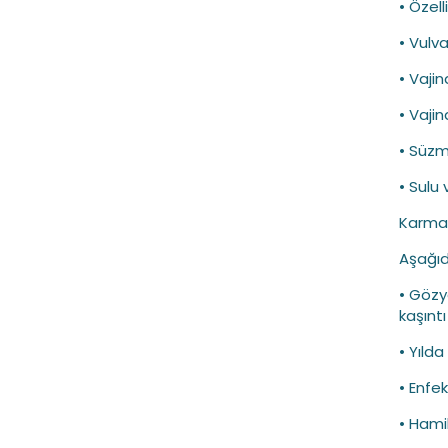
• Özell
• Vulva
• Vajin
• Vajina
• Süzm
• Sulu 
Karma
Aşağıd
• Gözya
kaşıntı
• Yıld
• Enfe
• Hami