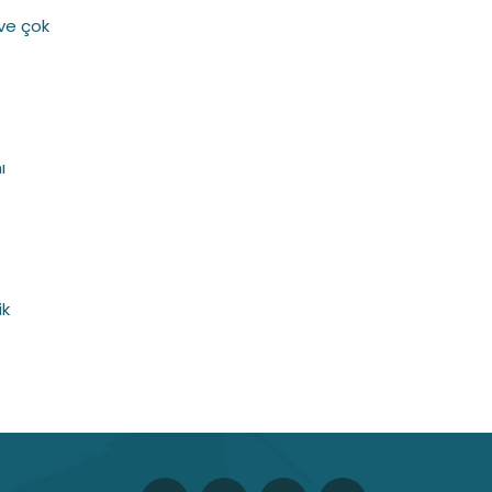
 ve çok
ı
ik