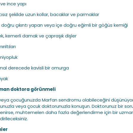
 ve ince yapı
tısız şekilde uzun kollar, bacaklar ve parmaklar
rı doğru çıkıntı yapan veya içe doğru eğimli bir göğüs kemiği
ek, kemerli damak ve çapraşık dişler
rıltıları
 miyopluk
mal derecede kavisli bir omurga
ayak
man doktora görünmeli
veya çocuğunuzda Marfan sendromu olabileceğini düşünüyor
unuzla veya çocuk doktorunuzla konuşun. Doktorunuz bir so
enirse, muhtemelen daha fazla değerlendirme için bir uzma
irileceksiniz.
ler