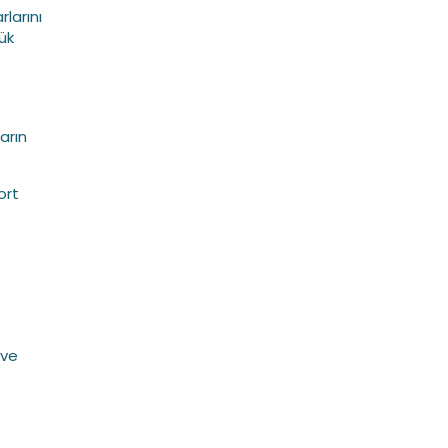
larını
ük
arın
ort
 ve