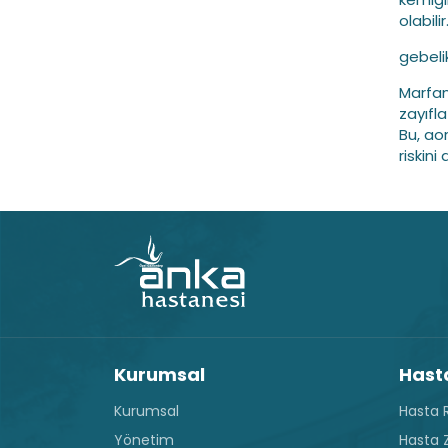
olabili
gebeli
Marfan
zayıfl
Bu, ao
riskini a
Kurumsal
Hasta
Kurumsal
Hasta R
Yönetim
Hasta Z