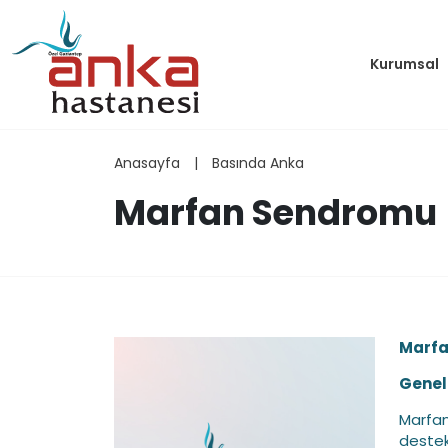
Kurumsal
Anasayfa
|
Basında Anka
Marfan Sendromu
Marf
Genel 
Marfan
destek