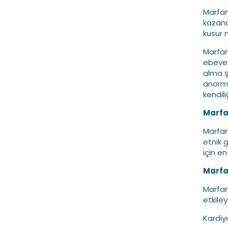
Marfan
kazand
kusur 
Marfan
ebevey
alma ş
anorma
kendil
Marfa
Marfan
etnik 
için e
Marfa
Marfa
etkile
Kardiy