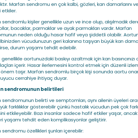
ıktır. Marfan sendromu en çok kalbi, gözleri, kan damarlarını v
 etkiler.
 sendromlu kişiler genellikle uzun ve ince olup, alışılmadık d
ollar, bacaklar, parmaklar ve ayak parmakları vardır. Marfan
munun neden olduğu hasar hafif veya şiddetli olabilir. Aortu
albinizden vücudunuzun geri kalanına taşıyan büyük kan damar
nirse, durum yaşamı tehdit edebilir.
 genellikle aortunuzdaki baskıyı azaltmak için kan basıncınızı
laçları içerir. Hasar ilerlemesini kontrol etmek için düzenli izl
 önem taşır. Marfan sendromlu birçok kişi sonunda aortu on
oruyucu cerrahiye ihtiyaç duyar.
n sendromunun belirtileri
 sendromunun belirti ve semptomları, aynı ailenin üyeleri ar
yük farklılıklar gösterebilir çünkü hastalık vücudun pek çok fark
ni etkileyebilir. Bazı insanlar sadece hafif etkiler yaşar, ancak
eri yaşamı tehdit eden komplikasyonlar geliştirir.
sendromu özellikleri şunları içerebilir: