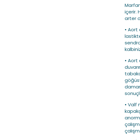
Marfan
içerir
arter o
• Aort
lastikt
sendro
kalbin
• Aort
duvarın
tabaka
göğüst
damarın
sonuçla
• Valf
kapakç
anorma
çalışm
çalışm