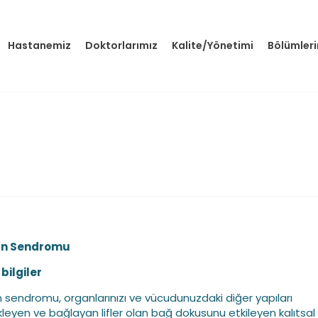
Hastanemiz
Doktorlarımız
Kalite/Yönetimi
Bölümler
an Sendromu
bilgiler
 sendromu, organlarınızı ve vücudunuzdaki diğer yapıları
leyen ve bağlayan lifler olan bağ dokusunu etkileyen kalıtsal 