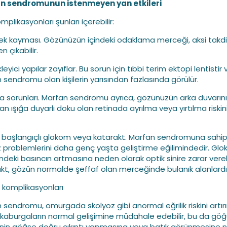
n sendromunun istenmeyen yan etkileri
plikasyonları şunları içerebilir:
ek kayması. Gözünüzün içindeki odaklama merceği, aksi takd
n çıkabilir.
eyici yapılar zayıflar. Bu sorun için tıbbi terim ektopi lentistir 
 sendromu olan kişilerin yarısından fazlasında görülür.
na sorunları. Marfan sendromu ayrıca, gözünüzün arka duvarını
an ışığa duyarlı doku olan retinada ayrılma veya yırtılma riskin
n başlangıçlı glokom veya katarakt. Marfan sendromuna sahip k
 problemlerini daha genç yaşta geliştirme eğilimindedir. Glo
indeki basıncın artmasına neden olarak optik sinire zarar verebi
kt, gözün normalde şeffaf olan merceğinde bulanık alanlardı
t komplikasyonları
 sendromu, omurgada skolyoz gibi anormal eğrilik riskini artırır
 kaburgaların normal gelişimine müdahale edebilir, bu da gö
nin göğse doğru çıkıntı yapmasına veya batık görünmesine 