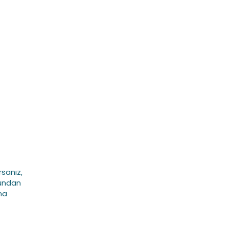
sanız,
rundan
na