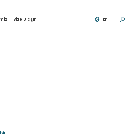
tr
imiz
Bize Ulaşın
bir