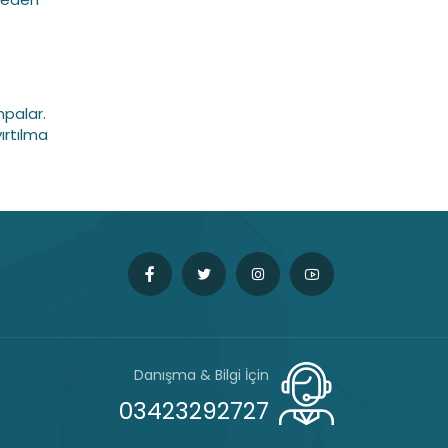
mpalar.
ırtılma
Danışma & Bilgi İçin
03423292727