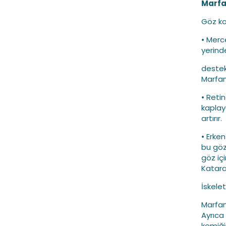
Marfa
Göz kom
• Merc
yerinde
destekl
Marfan
• Reti
kaplay
artırır.
• Erke
bu göz
göz iç
Katara
İskele
Marfan
Ayrıca
kemiği