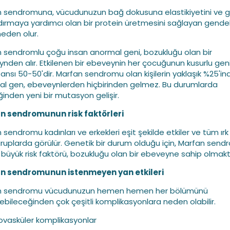
 sendromuna, vücudunuzun bağ dokusuna elastikiyetini ve 
ırmaya yardımcı olan bir protein üretmesini sağlayan gendek
neden olur.
 sendromlu çoğu insan anormal geni, bozukluğu olan bir
nden alır. Etkilenen bir ebeveynin her çocuğunun kusurlu gen
ansı 50-50'dir. Marfan sendromu olan kişilerin yaklaşık %25'in
l gen, ebeveynlerden hiçbirinden gelmez. Bu durumlarda
iğinden yeni bir mutasyon gelişir.
n sendromunun risk faktörleri
 sendromu kadınları ve erkekleri eşit şekilde etkiler ve tüm ırk
gruplarda görülür. Genetik bir durum olduğu için, Marfan sen
n büyük risk faktörü, bozukluğu olan bir ebeveyne sahip olmaktı
n sendromunun istenmeyen yan etkileri
n sendromu vücudunuzun hemen hemen her bölümünü
yebileceğinden çok çeşitli komplikasyonlara neden olabilir.
ovasküler komplikasyonlar