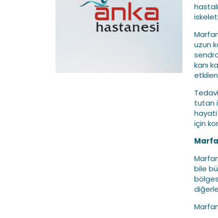
hastal
iskeleti
Marfan
uzun k
sendro
kanı k
etkile
Tedavi
tutan i
hayati
için k
Marfa
Marfan
bile bü
bölgesi
diğerl
Marfan 