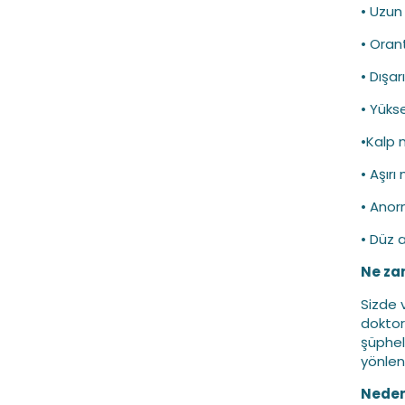
• Uzun
• Oran
• Dışa
• Yüks
•Kalp mı
• Aşırı
• Anor
• Düz 
Ne za
Sizde 
doktor
şüphel
yönlend
Neden