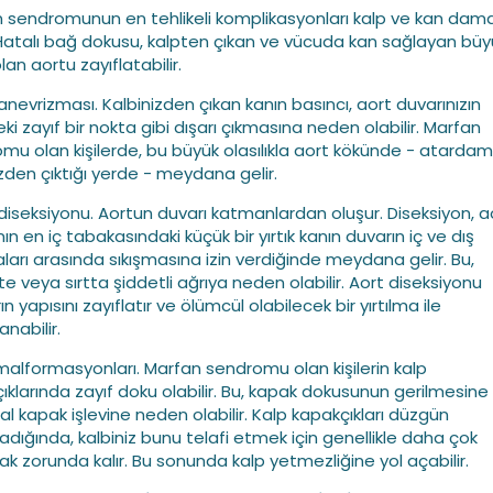
 sendromunun en tehlikeli komplikasyonları kalp ve kan damar
. Hatalı bağ dokusu, kalpten çıkan ve vücuda kan sağlayan büy
lan aortu zayıflatabilir.
 anevrizması. Kalbinizden çıkan kanın basıncı, aort duvarınızın
eki zayıf bir nokta gibi dışarı çıkmasına neden olabilir. Marfan
mu olan kişilerde, bu büyük olasılıkla aort kökünde - atardam
izden çıktığı yerde - meydana gelir.
 diseksiyonu. Aortun duvarı katmanlardan oluşur. Diseksiyon, a
ın en iç tabakasındaki küçük bir yırtık kanın duvarın iç ve dış
ları arasında sıkışmasına izin verdiğinde meydana gelir. Bu,
e veya sırtta şiddetli ağrıya neden olabilir. Aort diseksiyonu
 yapısını zayıflatır ve ölümcül olabilecek bir yırtılma ile
nabilir.
 malformasyonları. Marfan sendromu olan kişilerin kalp
ıklarında zayıf doku olabilir. Bu, kapak dokusunun gerilmesine
l kapak işlevine neden olabilir. Kalp kapakçıkları düzgün
adığında, kalbiniz bunu telafi etmek için genellikle daha çok
ak zorunda kalır. Bu sonunda kalp yetmezliğine yol açabilir.