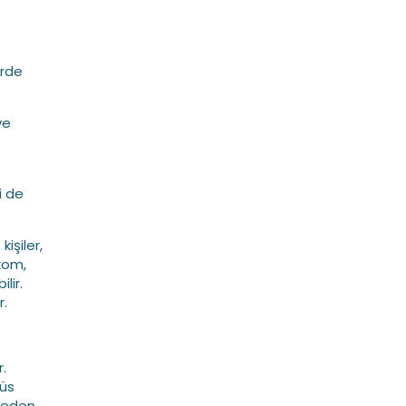
irde
ve
i de
işiler,
kom,
lir.
r.
.
ğüs
neden