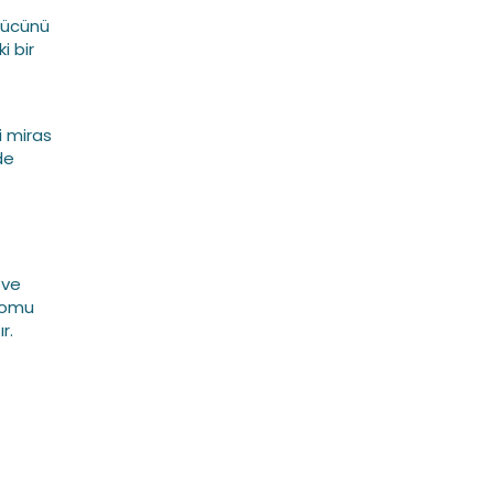
gücünü
i bir
i miras
de
 ve
dromu
r.