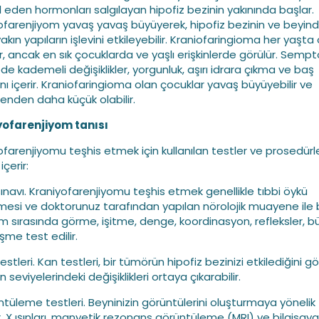
l eden hormonları salgılayan hipofiz bezinin yakınında başlar.
ofarenjiyom yavaş yavaş büyüyerek, hipofiz bezinin ve beyind
akın yapıların işlevini etkileyebilir. Kraniofaringioma her yaşta
lir, ancak en sık çocuklarda ve yaşlı erişkinlerde görülür. Semp
e kademeli değişiklikler, yorgunluk, aşırı idrara çıkma ve baş
ını içerir. Kraniofaringioma olan çocuklar yavaş büyüyebilir ve
enden daha küçük olabilir.
yofarenjiyom tanısı
ofarenjiyomu teşhis etmek için kullanılan testler ve prosedürl
içerir:
 sınavı. Kraniyofarenjiyomu teşhis etmek genellikle tıbbi öykü
mesi ve doktorunuz tarafından yapılan nörolojik muayene ile 
em sırasında görme, işitme, denge, koordinasyon, refleksler,
şme test edilir.
estleri. Kan testleri, bir tümörün hipofiz bezinizi etkilediğini 
seviyelerindeki değişiklikleri ortaya çıkarabilir.
ntüleme testleri. Beyninizin görüntülerini oluşturmaya yönelik
r, X ışınları, manyetik rezonans görüntüleme (MRI) ve bilgisayar