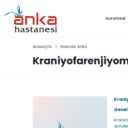
Kurumsal
Anasayfa
|
Basında Anka
Kraniyofarenjiyo
Krani
Genel 
Kranio
görüle