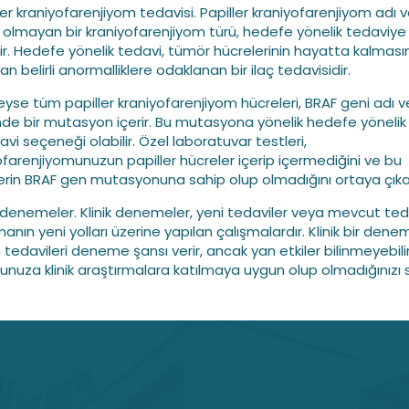
ler kraniyofarenjiyom tedavisi. Papiller kraniyofarenjiyom adı v
 olmayan bir kraniyofarenjiyom türü, hedefe yönelik tedaviye
lir. Hedefe yönelik tedavi, tümör hücrelerinin hayatta kalmasın
n belirli anormalliklere odaklanan bir ilaç tedavisidir.
yse tüm papiller kraniyofarenjiyom hücreleri, BRAF geni adı ve
nde bir mutasyon içerir. Bu mutasyona yönelik hedefe yönelik
avi seçeneği olabilir. Özel laboratuvar testleri,
ofarenjiyomunuzun papiller hücreler içerip içermediğini ve bu
erin BRAF gen mutasyonuna sahip olup olmadığını ortaya çıkara
ik denemeler. Klinik denemeler, yeni tedaviler veya mevcut teda
anın yeni yolları üzerine yapılan çalışmalardır. Klinik bir dene
 tedavileri deneme şansı verir, ancak yan etkiler bilinmeyebilir
unuza klinik araştırmalara katılmaya uygun olup olmadığınızı 