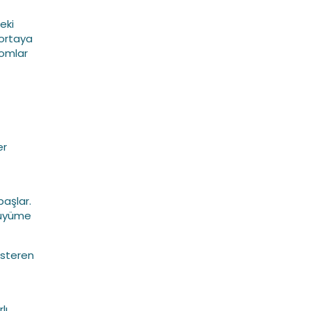
eki
 ortaya
tomlar
er
başlar.
 büyüme
gösteren
lı