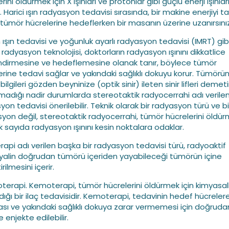
rini öldürmek için X ışınları ve protonlar gibi güçlü enerji ışınlar
r. Harici ışın radyasyon tedavisi sırasında, bir makine enerjiyi 
 tümör hücrelerine hedeflerken bir masanın üzerine uzanırsınız
 ışın tedavisi ve yoğunluk ayarlı radyasyon tedavisi (IMRT) gib
n radyasyon teknolojisi, doktorların radyasyon ışınını dikkatlice
endirmesine ve hedeflemesine olanak tanır, böylece tümör
erine tedavi sağlar ve yakındaki sağlıklı dokuyu korur. Tümörün
bilgileri gözden beyninize (optik sinir) ileten sinir lifleri demet
adığı nadir durumlarda stereotaktik radyocerrahi adı verilen
on tedavisi önerilebilir. Teknik olarak bir radyasyon türü ve bi
yon değil, stereotaktik radyocerrahi, tümör hücrelerini öldü
ok sayıda radyasyon ışınını kesin noktalara odaklar.
erapi adı verilen başka bir radyasyon tedavisi türü, radyoaktif
alin doğrudan tümörü içeriden yayabileceği tümörün içine
irilmesini içerir.
terapi. Kemoterapi, tümör hücrelerini öldürmek için kimyasall
ldığı bir ilaç tedavisidir. Kemoterapi, tedavinin hedef hücreler
sı ve yakındaki sağlıklı dokuya zarar vermemesi için doğruda
 enjekte edilebilir.