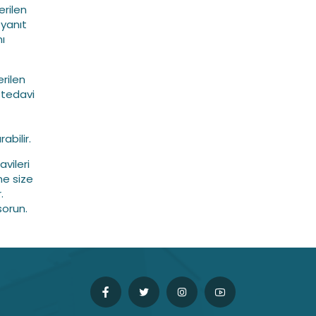
erilen
 yanıt
ı
rilen
 tedavi
bilir.
vileri
me size
.
sorun.