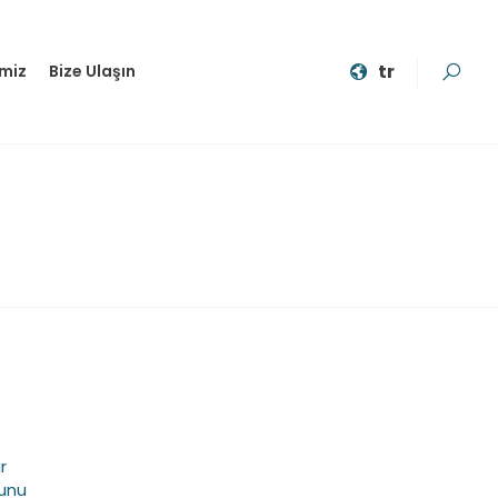
tr
imiz
Bize Ulaşın
r
nunu