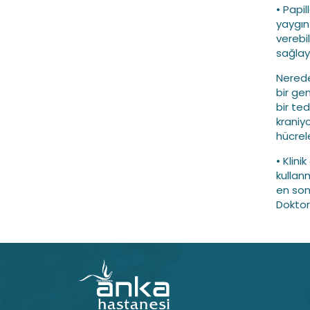
• Papil
yaygın
verebi
sağlaya
Nerede
bir ge
bir ted
kraniy
hücrel
• Klin
kullanm
en son
Doktor