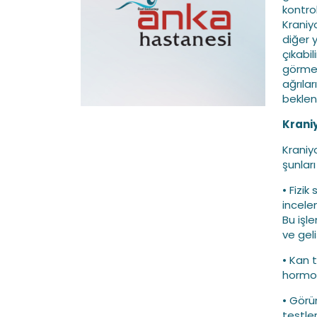
kontro
Kraniy
diğer y
çıkabi
görmed
ağrılar
beklen
Krani
Kraniy
şunları 
• Fizik
incele
Bu işl
ve geli
• Kan t
hormon 
• Görü
testle