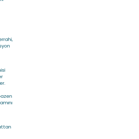
rrahi,
asyon
isi
er
er.
 bazen
mamını
attan