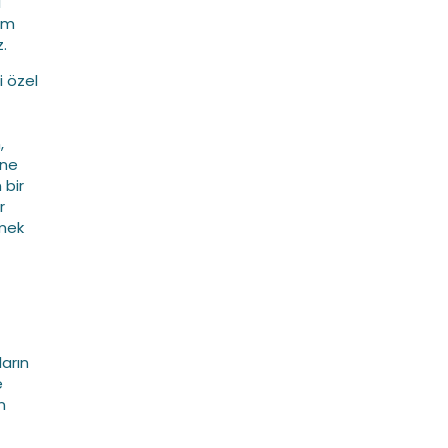
ı
tam
.
i özel
,
ine
 bir
r
rmek
arın
e
n