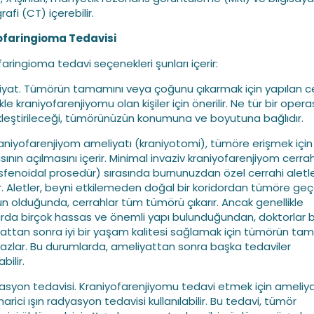
afi (CT) içerebilir.
ofaringioma Tedavisi
faringioma tedavi seçenekleri şunları içerir:
iyat. Tümörün tamamını veya çoğunu çıkarmak için yapılan ce
kle kraniyofarenjiyomu olan kişiler için önerilir. Ne tür bir oper
leştirileceği, tümörünüzün konumuna ve boyutuna bağlıdır.
raniyofarenjiyom ameliyatı (kraniyotomi), tümöre erişmek için
ının açılmasını içerir. Minimal invaziv kraniyofarenjiyom cerrah
sfenoidal prosedür) sırasında burnunuzdan özel cerrahi aletl
r. Aletler, beyni etkilemeden doğal bir koridordan tümöre geç
 olduğunda, cerrahlar tüm tümörü çıkarır. Ancak genellikle
arda birçok hassas ve önemli yapı bulunduğundan, doktorlar
attan sonra iyi bir yaşam kalitesi sağlamak için tümörün ta
azlar. Bu durumlarda, ameliyattan sonra başka tedaviler
abilir.
asyon tedavisi. Kraniyofarenjiyomu tedavi etmek için ameliy
arici ışın radyasyon tedavisi kullanılabilir. Bu tedavi, tümör