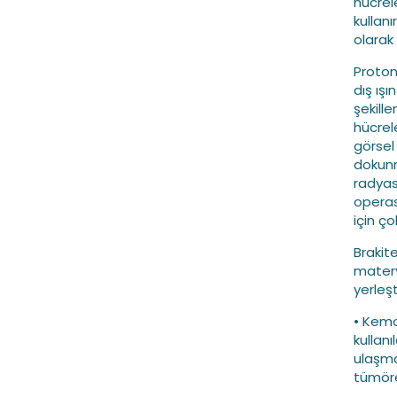
hücrele
kullanı
olarak
Proton
dış ışı
şekill
hücrel
görsel 
dokunm
radyasy
operas
için ç
Brakit
matery
yerleşt
• Kemo
kullanı
ulaşma
tümöre