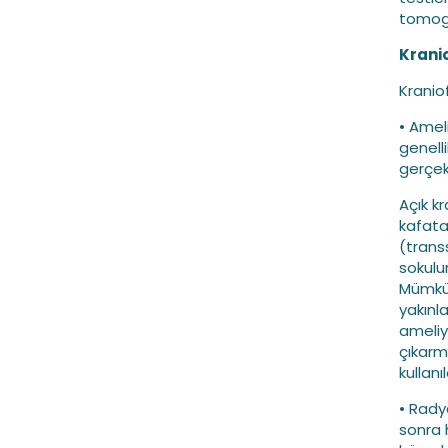
tomogr
Krani
Kranio
• Amel
genelli
gerçek
Açık k
kafatas
(trans
sokulu
Mümkün
yakınl
ameliy
çıkarm
kullanıl
• Rady
sonra h