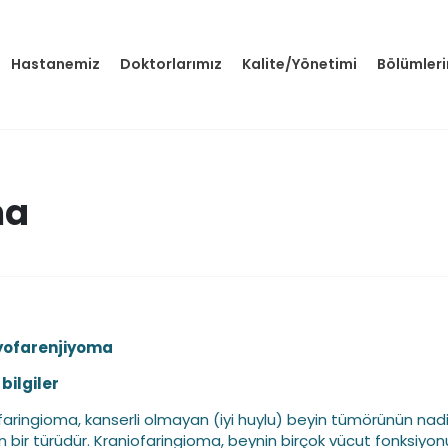
Hastanemiz
Doktorlarımız
Kalite/Yönetimi
Bölümler
ma
yofarenjiyoma
bilgiler
faringioma, kanserli olmayan (iyi huylu) beyin tümörünün nadi
n bir türüdür. Kraniofaringioma, beynin birçok vücut fonksiyo