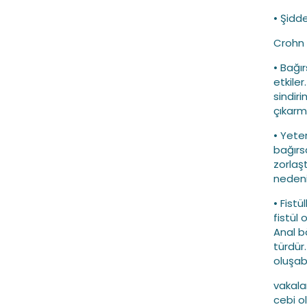
• Şidde
Crohn h
• Bağır
etkiler
sindiri
çıkarm
• Yete
bağırs
zorlaş
nedeni
• Fist
fistül 
Anal b
türdür
oluşabi
vakalar
cebi ol