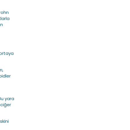
Crohn
klarla
an
 ortaya
ı,
oidler
Bu yara
aciğer
skini