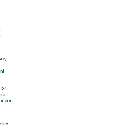
ı
a
ı
 veya
ni
bir
ntı.
örülen
 irin