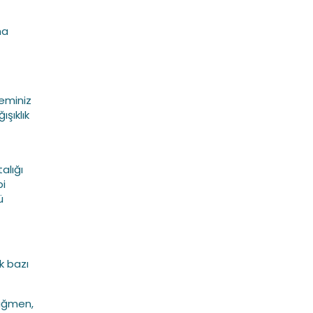
ha
teminiz
ışıklık
alığı
bi
ü
k bazı
rağmen,