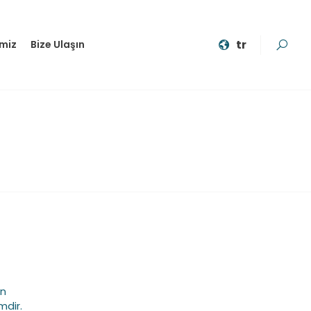
tr
imiz
Bize Ulaşın
un
mdir.