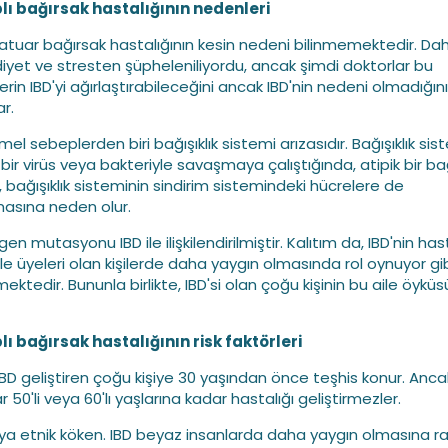
plı bağırsak hastalığının nedenleri
atuar bağırsak hastalığının kesin nedeni bilinmemektedir. Da
iyet ve stresten şüpheleniliyordu, ancak şimdi doktorlar bu
erin IBD'yi ağırlaştırabileceğini ancak IBD'nin nedeni olmadığını
ar.
l sebeplerden biri bağışıklık sistemi arızasıdır. Bağışıklık sis
ı bir virüs veya bakteriyle savaşmaya çalıştığında, atipik bir bağ
, bağışıklık sisteminin sindirim sistemindeki hücrelere de
masına neden olur.
gen mutasyonu IBD ile ilişkilendirilmiştir. Kalıtım da, IBD'nin hast
ile üyeleri olan kişilerde daha yaygın olmasında rol oynuyor gi
ktedir. Bununla birlikte, IBD'si olan çoğu kişinin bu aile öyküs
plı bağırsak hastalığının risk faktörleri
 IBD geliştiren çoğu kişiye 30 yaşından önce teşhis konur. Anca
r 50'li veya 60'lı yaşlarına kadar hastalığı geliştirmezler.
veya etnik köken. IBD beyaz insanlarda daha yaygın olmasına 