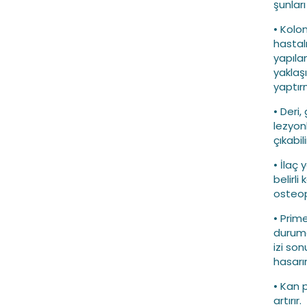
şunları 
• Kolo
hastalı
yapıla
yaklaşı
yaptır
• Deri,
lezyonl
çıkabili
• İlaç y
belirli
osteopo
• Prime
durumd
izi son
hasarı
• Kan 
artırır.