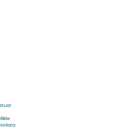
matuar
likle
yonlara