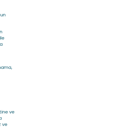
zun
in
ile
la
anama,
tine ve
a
z ve