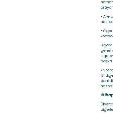
herhang
artıyor
• Aile
hastalı
• Sigar
kontrol
Sigara 
genel 
sigaray
başka b
• Ster
IB, di
dahildi
hastalı
İltiha
Ülserat
diğerl