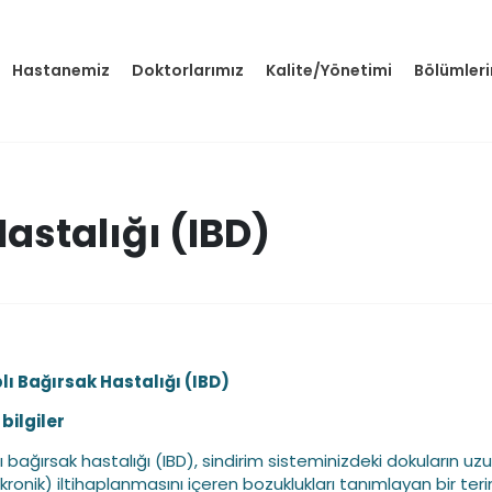
Hastanemiz
Doktorlarımız
Kalite/Yönetimi
Bölümler
Hastalığı (IBD)
plı Bağırsak Hastalığı (IBD)
bilgiler
lı bağırsak hastalığı (IBD), sindirim sisteminizdeki dokuların uz
(kronik) iltihaplanmasını içeren bozuklukları tanımlayan bir teri