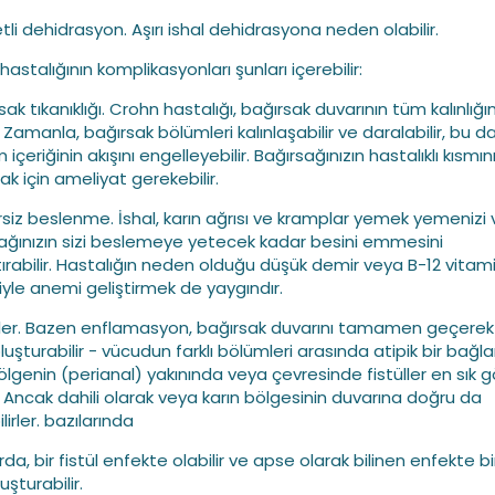
tli dehidrasyon. Aşırı ishal dehidrasyona neden olabilir.
astalığının komplikasyonları şunları içerebilir:
sak tıkanıklığı. Crohn hastalığı, bağırsak duvarının tüm kalınlığın
. Zamanla, bağırsak bölümleri kalınlaşabilir ve daralabilir, bu d
m içeriğinin akışını engelleyebilir. Bağırsağınızın hastalıklı kısmın
ak için ameliyat gerekebilir.
rsiz beslenme. İshal, karın ağrısı ve kramplar yemek yemenizi
ağınızın sizi beslemeye yetecek kadar besini emmesini
tırabilir. Hastalığın neden olduğu düşük demir veya B-12 vitami
yle anemi geliştirmek de yaygındır.
üller. Bazen enflamasyon, bağırsak duvarını tamamen geçerek 
oluşturabilir - vücudun farklı bölümleri arasında atipik bir bağla
ölgenin (perianal) yakınında veya çevresinde fistüller en sık g
. Ancak dahili olarak veya karın bölgesinin duvarına doğru da
lirler. bazılarında
da, bir fistül enfekte olabilir ve apse olarak bilinen enfekte bir
uşturabilir.