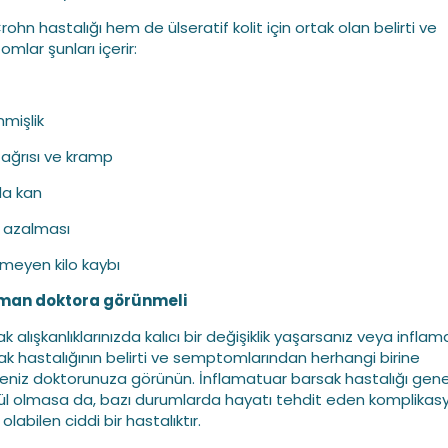
ohn hastalığı hem de ülseratif kolit için ortak olan belirti ve
mlar şunları içerir:
nmişlik
n ağrısı ve kramp
da kan
h azalması
nmeyen kilo kaybı
man doktora görünmeli
k alışkanlıklarınızda kalıcı bir değişiklik yaşarsanız veya infla
ak hastalığının belirti ve semptomlarından herhangi birine
eniz doktorunuza görünün. İnflamatuar barsak hastalığı genel
l olmasa da, bazı durumlarda hayatı tehdit eden komplikas
labilen ciddi bir hastalıktır.