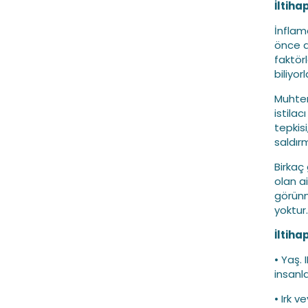
İltiha
İnflam
önce d
faktörl
biliyorl
Muhteme
istilac
tepkisi
saldır
Birkaç 
olan a
görünme
yoktur.
İltiha
• Yaş.
insanla
• Irk 