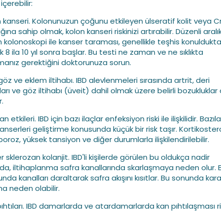
içerebilir:
n kanseri. Kolonunuzun çoğunu etkileyen ülseratif kolit veya 
ğına sahip olmak, kolon kanseri riskinizi artırabilir. Düzenli aralı
n kolonoskopi ile kanser taraması, genellikle teşhis konuldukt
k 8 ila 10 yıl sonra başlar. Bu testi ne zaman ve ne sıklıkta
manız gerektiğini doktorunuza sorun.
 göz ve eklem iltihabı. IBD alevlenmeleri sırasında artrit, deri
arı ve göz iltihabı (üveit) dahil olmak üzere belirli bozukluklar
r.
an etkileri. IBD için bazı ilaçlar enfeksiyon riski ile ilişkilidir. Bazılar
 kanserleri geliştirme konusunda küçük bir risk taşır. Kortikoster
roz, yüksek tansiyon ve diğer durumlarla ilişkilendirilebilir.
r sklerozan kolanjit. IBD'li kişilerde görülen bu oldukça nadir
a, iltihaplanma safra kanallarında skarlaşmaya neden olur. 
unda kanalları daraltarak safra akışını kısıtlar. Bu sonunda kar
na neden olabilir.
pıhtıları. IBD damarlarda ve atardamarlarda kan pıhtılaşması ri