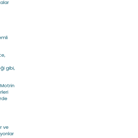
kalar
emli
te,
ği gibi,
 Motrin
leri
erde
r ve
syonlar