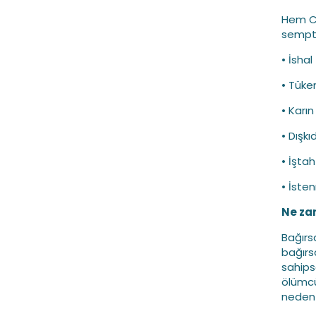
Hem Cr
sempto
• İshal
• Tüke
• Karı
• Dışkı
• İşta
• İste
Ne za
Bağırsa
bağırs
sahips
ölümcü
neden o