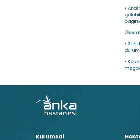
• Anal
gelebil
bağırsa
Ülserat
• Zehir
durum 
• Kolon
megako
Kurumsal
Hasta