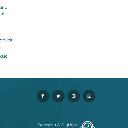
dana
ılı
ddi bir
.
ksik
Danışma & Bilgi İçin