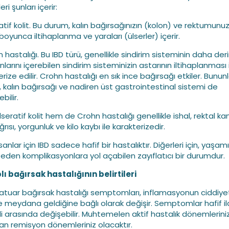
eri şunları içerir:
ratif kolit. Bu durum, kalın bağırsağınızın (kolon) ve rektumunu
boyunca iltihaplanma ve yaraları (ülserler) içerir.
 hastalığı. Bu IBD türü, genellikle sindirim sisteminin daha der
arını içerebilen sindirim sisteminizin astarının iltihaplanması 
rize edilir. Crohn hastalığı en sık ince bağırsağı etkiler. Bunun
e, kalın bağırsağı ve nadiren üst gastrointestinal sistemi de
bilir.
seratif kolit hem de Crohn hastalığı genellikle ishal, rektal k
ğrısı, yorgunluk ve kilo kaybı ile karakterizedir.
sanlar için IBD sadece hafif bir hastalıktır. Diğerleri için, yaşamı
 eden komplikasyonlara yol açabilen zayıflatıcı bir durumdur.
plı bağırsak hastalığının belirtileri
atuar bağırsak hastalığı semptomları, inflamasyonun ciddiye
 meydana geldiğine bağlı olarak değişir. Semptomlar hafif il
li arasında değişebilir. Muhtemelen aktif hastalık dönemlerini
an remisyon dönemleriniz olacaktır.