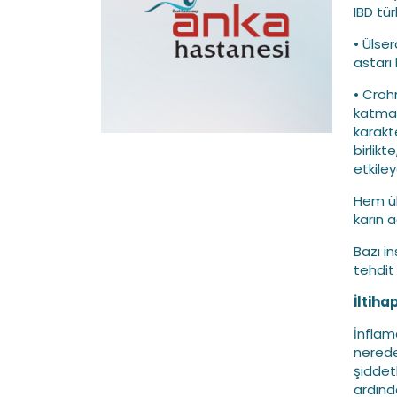
IBD türl
• Ülse
astarı 
• Crohn
katmanl
karakte
birlikt
etkileye
Hem ül
karın a
Bazı in
tehdit
İltiha
İnflam
nerede
şiddet
ardınd