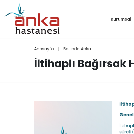
Kurumsal
Anasayfa
|
Basında Anka
İltihaplı Bağırsak 
İltiha
Genel 
İltihap
süreli 