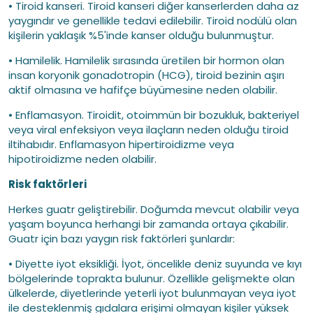
• Tiroid kanseri. Tiroid kanseri diğer kanserlerden daha az
yaygındır ve genellikle tedavi edilebilir. Tiroid nodülü olan
kişilerin yaklaşık %5'inde kanser olduğu bulunmuştur.
• Hamilelik. Hamilelik sırasında üretilen bir hormon olan
insan koryonik gonadotropin (HCG), tiroid bezinin aşırı
aktif olmasına ve hafifçe büyümesine neden olabilir.
• Enflamasyon. Tiroidit, otoimmün bir bozukluk, bakteriyel
veya viral enfeksiyon veya ilaçların neden olduğu tiroid
iltihabıdır. Enflamasyon hipertiroidizme veya
hipotiroidizme neden olabilir.
Risk faktörleri
Herkes guatr geliştirebilir. Doğumda mevcut olabilir veya
yaşam boyunca herhangi bir zamanda ortaya çıkabilir.
Guatr için bazı yaygın risk faktörleri şunlardır:
• Diyette iyot eksikliği. İyot, öncelikle deniz suyunda ve kıyı
bölgelerinde toprakta bulunur. Özellikle gelişmekte olan
ülkelerde, diyetlerinde yeterli iyot bulunmayan veya iyot
ile desteklenmiş gıdalara erişimi olmayan kişiler yüksek