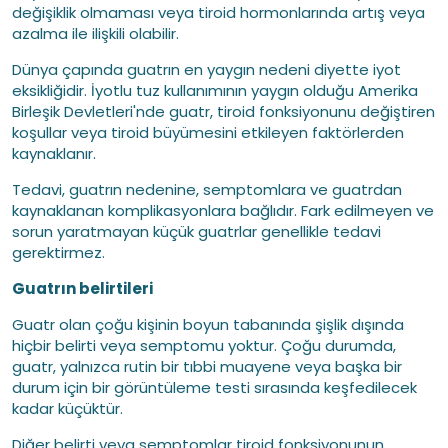
değişiklik olmaması veya tiroid hormonlarında artış veya
azalma ile ilişkili olabilir.
Dünya çapında guatrın en yaygın nedeni diyette iyot
eksikliğidir. İyotlu tuz kullanımının yaygın olduğu Amerika
Birleşik Devletleri'nde guatr, tiroid fonksiyonunu değiştiren
koşullar veya tiroid büyümesini etkileyen faktörlerden
kaynaklanır.
Tedavi, guatrın nedenine, semptomlara ve guatrdan
kaynaklanan komplikasyonlara bağlıdır. Fark edilmeyen ve
sorun yaratmayan küçük guatrlar genellikle tedavi
gerektirmez.
Guatrın belirtileri
Guatr olan çoğu kişinin boyun tabanında şişlik dışında
hiçbir belirti veya semptomu yoktur. Çoğu durumda,
guatr, yalnızca rutin bir tıbbi muayene veya başka bir
durum için bir görüntüleme testi sırasında keşfedilecek
kadar küçüktür.
Diğer belirti veya semptomlar tiroid fonksiyonunun