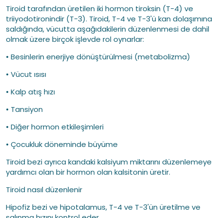
Tiroid tarafından üretilen iki hormon tiroksin (T-4) ve
triiyodotironindir (T-3). Tiroid, T-4 ve T-3'ü kan dolaşımına
saldığında, vücutta aşağıdakilerin düzenlenmesi de dahil
olmak üzere birçok işlevde rol oynarlar:
• Besinlerin enerjiye dönüştürülmesi (metabolizma)
• Vücut ısısı
• Kalp atış hızı
• Tansiyon
• Diğer hormon etkileşimleri
• Çocukluk döneminde büyüme
Tiroid bezi ayrıca kandaki kalsiyum miktarını düzenlemeye
yardımcı olan bir hormon olan kalsitonin üretir.
Tiroid nasıl düzenlenir
Hipofiz bezi ve hipotalamus, T-4 ve T-3'ün üretilme ve
salınma hızını kontrol eder.