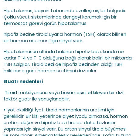
Hipotalamus, beynin tabanında özelleşmiş bir bölgedir.
Çoklu vücut sistemlerinde dengeyi korumak için bir
termostat görevi görür. hipotalamus
hipofiz bezine tiroid uyarıcı hormon (TSH) olarak bilinen
bir hormon üretmesi için sinyal verir.
Hipotalamusun altında bulunan hipofiz bezi, kanda ne
kadar T-4 ve T-3 olduğuna bağlı olarak belirli bir miktarda
TSH salgılar. Tiroid bezi de hipofiz bezinden aldığı TSH
miktarına göre hormon üretimini düzenler.
Guatr nedenleri
Tiroid fonksiyonunu veya büyümesini etkileyen bir dizi
faktör guatr ile sonuçlanabilir.
• Iyot eksikliği. İyot, tiroid hormonlarının üretimi için
gereklidir. Bir kişi yeterince diyet iyodu almazsa, hormon
üretimi düşer ve hipofiz bezi tiroide daha fazlasını
yapması için sinyal verir. Bu artan sinyal tiroid büyümesi
ile sonuçlanır. Amerika Birleşik Devletleri'nde, sofra tuzuna