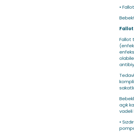
• Fallo
Bebek
Fallot
Fallot 
(enfek
enfeks
olabil
antibiy
Tedavi 
kompli
sakatlı
Bebekle
açık k
vadeli 
• Sızd
pompal