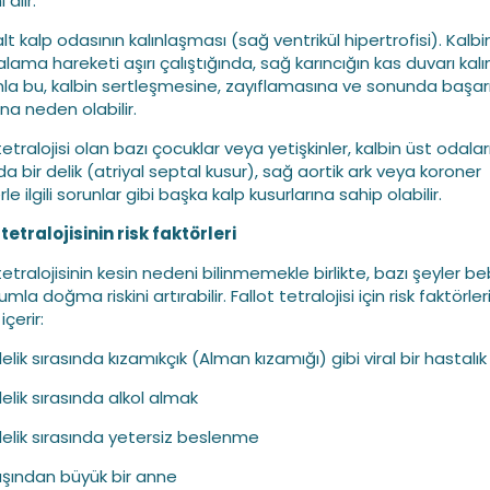
 alır.
lt kalp odasının kalınlaşması (sağ ventrikül hipertrofisi). Kalbi
ama hareketi aşırı çalıştığında, sağ karıncığın kas duvarı kalın
a bu, kalbin sertleşmesine, zayıflamasına ve sonunda başarı
na neden olabilir.
tetralojisi olan bazı çocuklar veya yetişkinler, kalbin üst odalar
a bir delik (atriyal septal kusur), sağ aortik ark veya koroner
rle ilgili sorunlar gibi başka kalp kusurlarına sahip olabilir.
 tetralojisinin risk faktörleri
tetralojisinin kesin nedeni bilinmemekle birlikte, bazı şeyler b
mla doğma riskini artırabilir. Fallot tetralojisi için risk faktörler
içerir:
elik sırasında kızamıkçık (Alman kızamığı) gibi viral bir hastalık
elik sırasında alkol almak
lelik sırasında yetersiz beslenme
aşından büyük bir anne