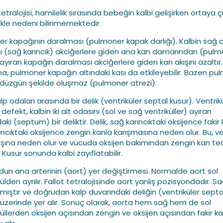
tetralojisi, hamilelik sırasında bebeğin kalbi gelişirken ortaya çı
ikle nedeni bilinmemektedir.
ğer kapağının daralması (pulmoner kapak darlığı). Kalbin sağ a
ı (sağ karıncık) akciğerlere giden ana kan damarından (pul
 ayıran kapağın daralması akciğerlere giden kan akışını azaltır.
a, pulmoner kapağın altındaki kası da etkileyebilir. Bazen pu
düzgün şekilde oluşmaz (pulmoner atrezi).
alp odaları arasında bir delik (ventriküler septal kusur). Ventrik
defekt, kalbin iki alt odasını (sol ve sağ ventriküller) ayıran
ki (septum) bir deliktir. Delik, sağ karıncıktaki oksijence fakir
rıncıktaki oksijence zengin kanla karışmasına neden olur. Bu, v
ışına neden olur ve vücuda oksijen bakımından zengin kan ted
. Kusur sonunda kalbi zayıflatabilir.
dun ana arterinin (aort) yer değiştirmesi. Normalde aort sol
ülden ayrılır. Fallot tetralojisinde aort yanlış pozisyondadır. S
ılmıştır ve doğrudan kalp duvarındaki deliğin (ventriküler septa
 üzerinde yer alır. Sonuç olarak, aorta hem sağ hem de sol
küllerden oksijen açısından zengin ve oksijen açısından fakir k