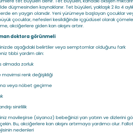
mlere tet büyüleri denir. Tet büyüleri, kandaki oksijen miktarını
ilde düşmesinden kaynaklanır. Tet büyüleri, yaklaşık 2 ila 4 ayl
erde en yaygın olanıdır. Yeni yürümeye başlayan çocuklar ve
üyük çocuklar, nefesleri kesildiğinde içgüdüsel olarak çömelebi
e, akciğerlere giden kan akışını artırır.
man doktora görünmeli
nizde aşağıdaki belirtiler veya semptomlar olduğunu fark
niz tıbbi yardım alın:
s almada zorluk
e mavimsi renk değişikliği
lma veya nöbet geçirme
ık
dışı sinirlilik
niz mavileşirse (siyanoz) bebeğinizi yan yatırın ve dizlerini 
ekin. Bu, akciğerlere kan akışını artırmaya yardımcı olur. Fallo
jisinin nedenleri