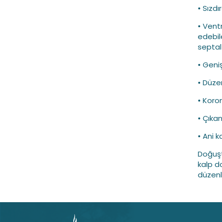
• Sızdı
• Vent
edebil
septal
• Geni
• Düzen
• Koro
• Çıka
• Ani 
Doğuşt
kalp d
düzenl