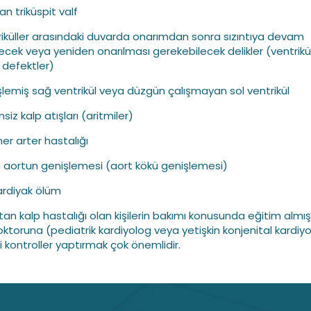
ran triküspit valf
riküller arasındaki duvarda onarımdan sonra sızıntıya devam
ecek veya yeniden onarılması gerekebilecek delikler (ventrikü
 defektler)
şlemiş sağ ventrikül veya düzgün çalışmayan sol ventrikül
siz kalp atışları (aritmiler)
ner arter hastalığı
n aortun genişlemesi (aort kökü genişlemesi)
kardiyak ölüm
an kalp hastalığı olan kişilerin bakımı konusunda eğitim almış
oktoruna (pediatrik kardiyolog veya yetişkin konjenital kardiy
i kontroller yaptırmak çok önemlidir.