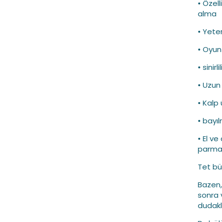
• Özel
alma
• Yeter
• Oyun
• sinirlil
• Uzun
• Kalp
• bayı
• El v
parma
Tet bü
Bazen,
sonra v
dudakla