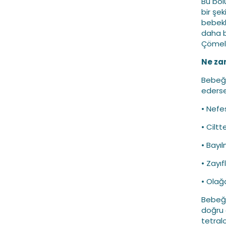
Bu bölü
bir şek
bebekl
daha b
Çömelm
Ne za
Bebeği
ederse
• Nefe
• Ciltt
• Bayı
• Zayıfl
• Olağan
Bebeği
doğru ç
tetralo