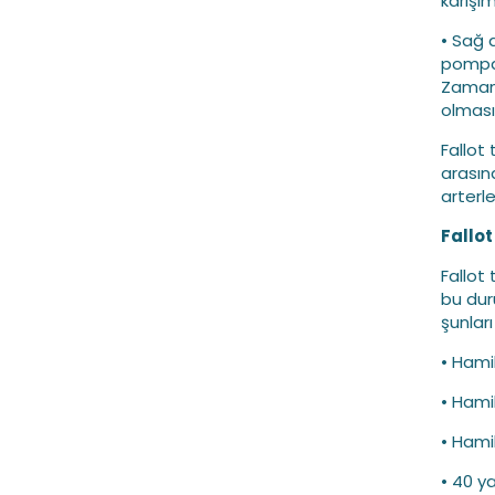
karışımı
• Sağ a
pompal
Zamanl
olması
Fallot 
arasınd
arterle
Fallot
Fallot 
bu duru
şunları 
• Hamil
• Hamil
• Hami
• 40 y