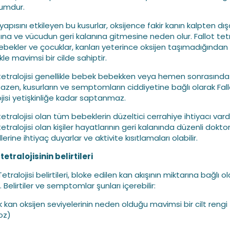
rumdur.
yapısını etkileyen bu kusurlar, oksijence fakir kanın kalpten dış
na ve vücudun geri kalanına gitmesine neden olur. Fallot tetra
ebekler ve çocuklar, kanları yeterince oksijen taşımadığından
kle mavimsi bir cilde sahiptir.
 tetralojisi genellikle bebek bebekken veya hemen sonrasında
. Bazen, kusurların ve semptomların ciddiyetine bağlı olarak Fal
ojisi yetişkinliğe kadar saptanmaz.
tetralojisi olan tüm bebeklerin düzeltici cerrahiye ihtiyacı vardı
tetralojisi olan kişiler hayatlarının geri kalanında düzenli dokto
lerine ihtiyaç duyarlar ve aktivite kısıtlamaları olabilir.
tetralojisinin belirtileri
Tetralojisi belirtileri, bloke edilen kan akışının miktarına bağlı o
. Belirtiler ve semptomlar şunları içerebilir:
k kan oksijen seviyelerinin neden olduğu mavimsi bir cilt rengi
oz)