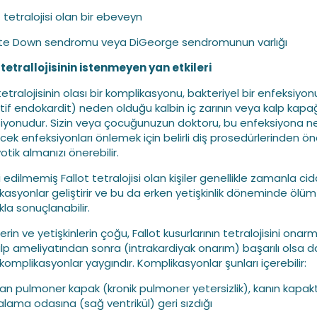
t tetralojisi olan bir ebeveyn
te Down sendromu veya DiGeorge sendromunun varlığı
 tetrallojisinin istenmeyen yan etkileri
tetralojisinin olası bir komplikasyonu, bakteriyel bir enfeksiyo
tif endokardit) neden olduğu kalbin iç zarının veya kalp kapağ
iyonudur. Sizin veya çocuğunuzun doktoru, bu enfeksiyona 
ecek enfeksiyonları önlemek için belirli diş prosedürlerinden ö
otik almanızı önerebilir.
edilmemiş Fallot tetralojisi olan kişiler genellikle zamanla cid
kasyonlar geliştirir ve bu da erken yetişkinlik döneminde ölü
kla sonuçlanabilir.
rin ve yetişkinlerin çoğu, Fallot kusurlarının tetralojisini onarm
alp ameliyatından sonra (intrakardiyak onarım) başarılı olsa d
komplikasyonlar yaygındır. Komplikasyonlar şunları içerebilir:
ıran pulmoner kapak (kronik pulmoner yetersizlik), kanın kapa
ama odasına (sağ ventrikül) geri sızdığı