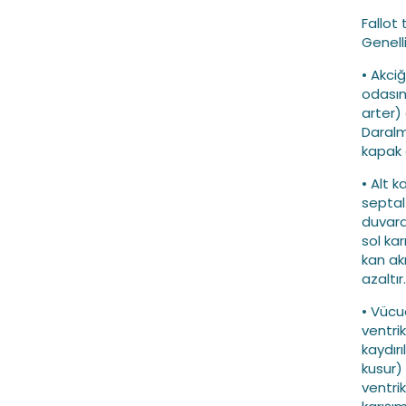
Fallot 
Genell
• Akci
odasın
arter)
Daralm
kapak 
• Alt k
septal 
duvarda
sol ka
kan ak
azaltır
• Vücu
ventrik
kaydır
kusur)
ventri