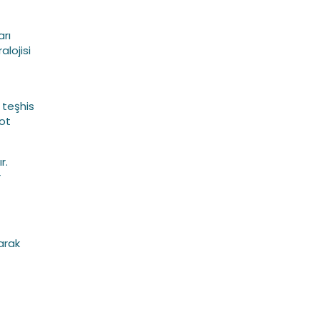
arı
lojisi
 teşhis
lot
r.
r
larak