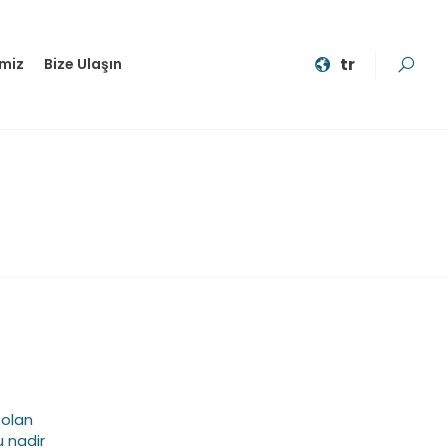
tr
imiz
Bize Ulaşın
 olan
 nadir