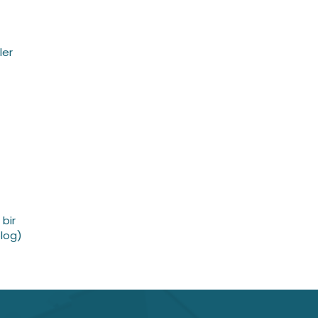
ler
 bir
olog)