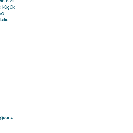
n hızlı
ık küçük
ya
lir.
göğsüne
t