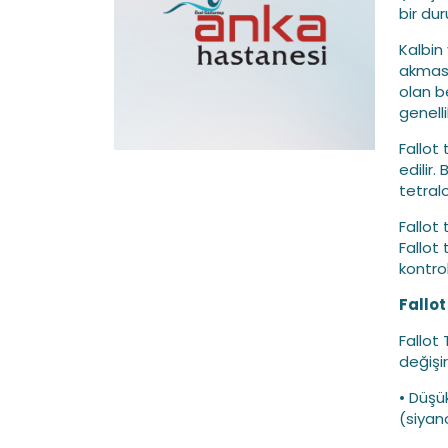
bir du
Kalbin 
akması
olan b
genelli
Fallot
edilir
tetral
Fallot 
Fallot 
kontrol
Fallot 
Fallot 
değişir
• Düşü
(siyan