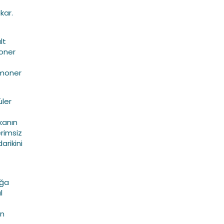
kar.
lt
moner
lmoner
üler
 kanın
erimsiz
arikini
ağa
l
an