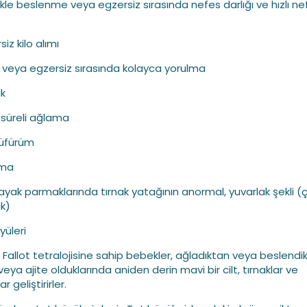
likle beslenme veya egzersiz sırasında nefes darlığı ve hızlı ne
siz kilo alımı
 veya egzersiz sırasında kolayca yorulma
ik
 süreli ağlama
 üfürüm
lma
e ayak parmaklarında tırnak yatağının anormal, yuvarlak şekli 
k)
yüleri
 Fallot tetralojisine sahip bebekler, ağladıktan veya beslendi
eya ajite olduklarında aniden derin mavi bir cilt, tırnaklar ve
r geliştirirler.