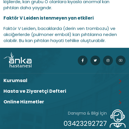
kişilerde, kan grubu O olanlara kıyasla anormal kan
pıhtıları daha yaygındır.
Faktör V Leiden istenmeyen yan etkileri
Faktör V Leiden, bacaklarda (derin ven trombozu) ve
akciğerlerde (pulmoner emboli) kan pıhtılarına neden
olabilir. Bu kan pıhtıları hayati tehlike oluşturabilir.
Kurumsal
Hasta ve Ziyaretçi Defteri
Online Hizmetler
Danışma & Bilgi İçin
03423292727