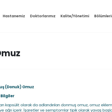
Hastanemiz
Doktorlarımız
Kalite/Yönetimi
Bölümler
Omuz
ş (Donuk) Omuz
Bilgiler
an kapsülit olarak da adlandırılan donmuş omuz, omuz ekle
 ve ağrı içerir. İşaretler ve semptomlar tipik olarak yavaş başla