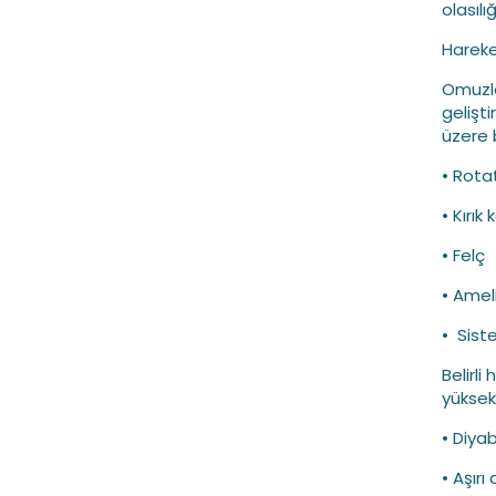
olasılı
Hareket
Omuzla
gelişti
üzere 
• Rota
• Kırık 
• Felç
• Amel
• Sist
Belirli
yüksekt
• Diya
• Aşırı