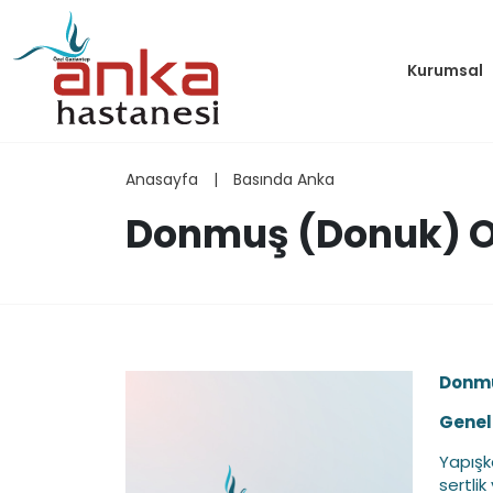
Kurumsal
Anasayfa
|
Basında Anka
Donmuş (Donuk) 
Donmu
Genel 
Yapışk
sertlik