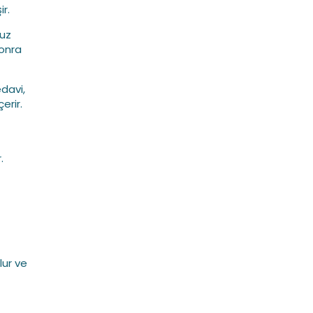
ir.
uz
sonra
edavi,
erir.
.
lur ve