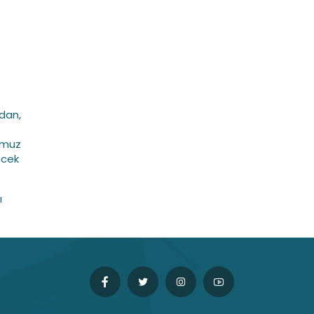
dan,
omuz
ecek
ı