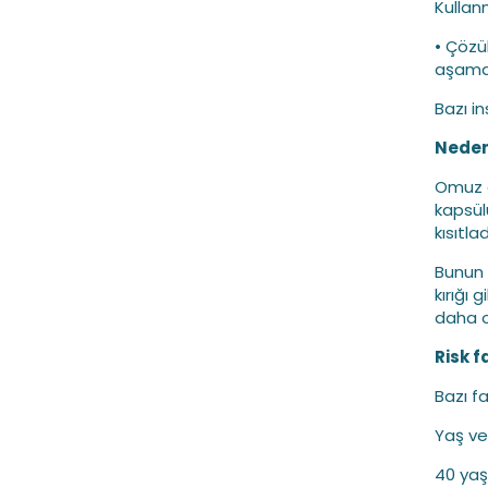
Kullan
• Çözü
aşama 
Bazı in
Neden
Omuz e
kapsül
kısıtla
Bunun 
kırığı
daha ol
Risk f
Bazı fa
Yaş ve
40 yaş