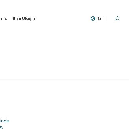
tr
imiz
Bize Ulaşın
minde
r,