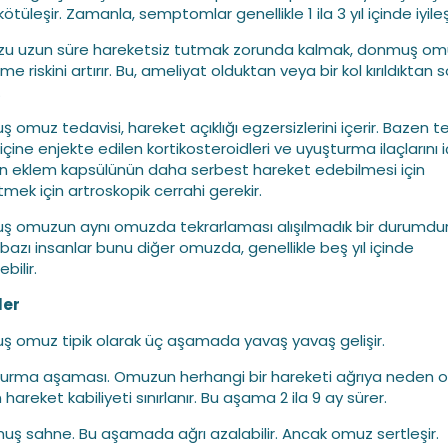
ötüleşir. Zamanla, semptomlar genellikle 1 ila 3 yıl içinde iyileş
zu uzun süre hareketsiz tutmak zorunda kalmak, donmuş om
rme riskini artırır. Bu, ameliyat olduktan veya bir kol kırıldıktan 
.
 omuz tedavisi, hareket açıklığı egzersizlerini içerir. Bazen t
çine enjekte edilen kortikosteroidleri ve uyuşturma ilaçlarını iç
n eklem kapsülünün daha serbest hareket edebilmesi için
mek için artroskopik cerrahi gerekir.
 omuzun aynı omuzda tekrarlaması alışılmadık bir durumdur
bazı insanlar bunu diğer omuzda, genellikle beş yıl içinde
ebilir.
ler
 omuz tipik olarak üç aşamada yavaş yavaş gelişir.
urma aşaması. Omuzun herhangi bir hareketi ağrıya neden o
areket kabiliyeti sınırlanır. Bu aşama 2 ila 9 ay sürer.
uş sahne. Bu aşamada ağrı azalabilir. Ancak omuz sertleşir.