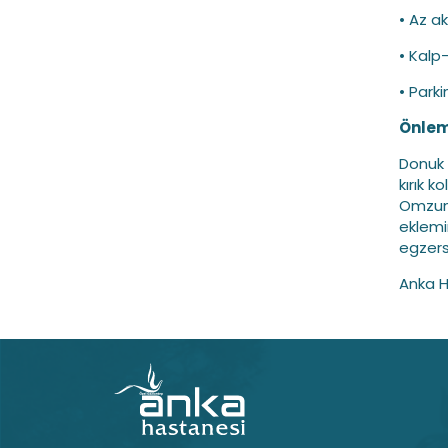
• Az ak
• Kalp
• Parki
Önle
Donuk 
kırık 
Omzunu
eklemi
egzers
Anka H