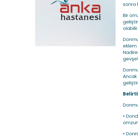
sonra k
Bir om
gelişti
olabilir
Donmuş
eklem i
Nadire
gevşet
Donmuş
Ancak 
geliştir
Belirti
Donmuş
• Dond
omzun h
• Donm