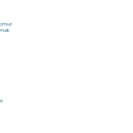
ş omuz
olmak
ha