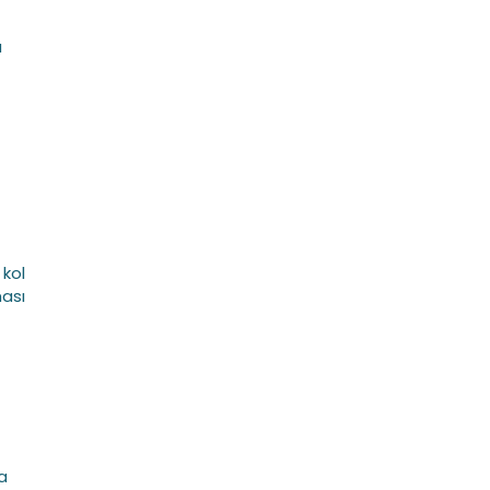
u
 kol
ması
a