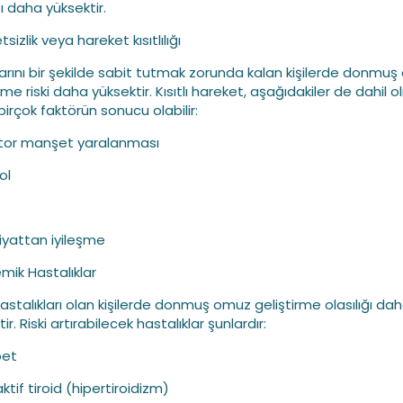
ğı daha yüksektir.
sizlik veya hareket kısıtlılığı
rını bir şekilde sabit tutmak zorunda kalan kişilerde donmu
rme riski daha yüksektir. Kısıtlı hareket, aşağıdakiler de dahil 
birçok faktörün sonucu olabilir:
tor manşet yaralanması
kol
iyattan iyileşme
emik Hastalıklar
 hastalıkları olan kişilerde donmuş omuz geliştirme olasılığı da
ir. Riski artırabilecek hastalıklar şunlardır:
bet
 aktif tiroid (hipertiroidizm)