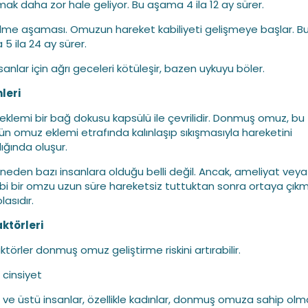
mak daha zor hale geliyor. Bu aşama 4 ila 12 ay sürer.
lme aşaması. Omuzun hareket kabiliyeti gelişmeye başlar. B
5 ila 24 ay sürer.
sanlar için ağrı geceleri kötüleşir, bazen uykuyu böler.
leri
klemi bir bağ dokusu kapsülü ile çevrilidir. Donmuş omuz, bu
ün omuz eklemi etrafında kalınlaşıp sıkışmasıyla hareketini
dığında oluşur.
neden bazı insanlara olduğu belli değil. Ancak, ameliyat veya
 gibi bir omzu uzun süre hareketsiz tuttuktan sonra ortaya çık
asıdır.
aktörleri
ktörler donmuş omuz geliştirme riskini artırabilir.
 cinsiyet
 ve üstü insanlar, özellikle kadınlar, donmuş omuza sahip olm