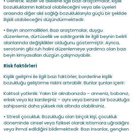
• Genetik. İkizler ve ailelerle ilgili bazı araştırmalar, kişilik
bozukluklarının kalıtsal olabileceğini veya aile üyeleri
arasında diğer akıl sağlığı bozukluklarıyla güçlü bir şekilde
ilişkili olabileceğini düşündürmektedir.
• Beyin anormallikleri. Bazı araştırmalar, duygu
düzenleme, dürtüsellik ve saldırganlık ile ilgili beynin belirli
alanlarında değişiklikler olduğunu göstermiştir. Ayrıca,
serotonin gibi ruh halini düzenlemeye yardımcı olan bazı
beyin kimyasalları düzgün çalışmayabilir.
Risk faktörleri
Kişilik gelişimi ile ilgili bazı faktörler, borderline kişilik
bozukluğu geliştirme riskini artırabilir. Bunlar şunları içerir:
Kalıtsal yatkınlık. Yakın bir akrabanızda – anneniz, babanız,
erkek veya kız kardeşiniz – aynı veya benzer bir bozukluğa
sahipseniz daha yüksek risk altında olabilirsiniz.
• Stresli çocukluk. Bozukluğu olan birçok kişi, çocukluk
döneminde cinsel veya fiziksel olarak istismara uğradığını
veya ihmal edildiğini bildirmektedir. Bazı insanlar, gençken