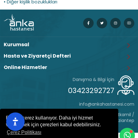
• Diğer kişilik bozuklukları
Kurumsal
Hasta ve Ziyaretçi Defteri
Online Hizmetler
Danışma & Bilgi İçin
03423292727
info@ankahastanesi.com
Eyüp Sultan Mh. Hafız Tevfik Cd. No:162 Şehitkamil /
Bu site çerez kullanıyor. Daha iyi hizmet
Gaziantep
verebilmek için çerezleri kabul edebilirsiniz.
Çerez Politikası