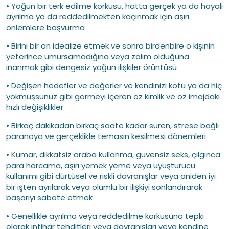
• Yoğun bir terk edilme korkusu, hatta gerçek ya da hayali
ayrılma ya da reddedilmekten kaçınmak için aşırı
önlemlere başvurma
• Birini bir an idealize etmek ve sonra birdenbire o kişinin
yeterince umursamadığına veya zalim olduğuna
inanmak gibi dengesiz yoğun ilişkiler örüntüsü
• Değişen hedefler ve değerler ve kendinizi kötü ya da hiç
yokmuşsunuz gibi görmeyi içeren öz kimlik ve öz imajdaki
hızlı değişiklikler
• Birkaç dakikadan birkaç saate kadar süren, strese bağlı
paranoya ve gerçeklikle temasın kesilmesi dönemleri
• Kumar, dikkatsiz araba kullanma, güvensiz seks, çılgınca
para harcama, aşırı yemek yeme veya uyuşturucu
kullanımı gibi dürtüsel ve riskli davranışlar veya aniden iyi
bir işten ayrılarak veya olumlu bir ilişkiyi sonlandırarak
başarıyı sabote etmek
• Genellikle ayrılma veya reddedilme korkusuna tepki
olarak intihar tehditleri veya davranışları veya kendine