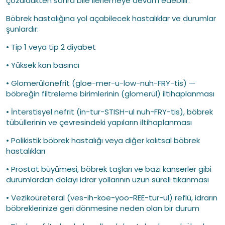
çözüldükten sonra bile ilerlemeye devam edebilir.
Böbrek hastalığına yol açabilecek hastalıklar ve durumlar
şunlardır:
• Tip 1 veya tip 2 diyabet
• Yüksek kan basıncı
• Glomerülonefrit (gloe-mer-u-low-nuh-FRY-tis) —
böbreğin filtreleme birimlerinin (glomerül) iltihaplanması
• İnterstisyel nefrit (in-tur-STISH-ul nuh-FRY-tis), böbrek
tübüllerinin ve çevresindeki yapıların iltihaplanması
• Polikistik böbrek hastalığı veya diğer kalıtsal böbrek
hastalıkları
• Prostat büyümesi, böbrek taşları ve bazı kanserler gibi
durumlardan dolayı idrar yollarının uzun süreli tıkanması
• Vezikoüreteral (ves-ih-koe-yoo-REE-tur-ul) reflü, idrarın
böbreklerinize geri dönmesine neden olan bir durum