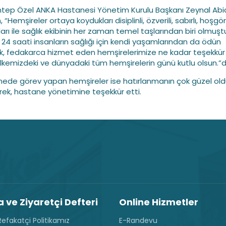
tep Özel ANKA Hastanesi Yönetim Kurulu Başkanı Zeynal Abi
 “Hemşireler ortaya koydukları disiplinli, özverili, sabırlı, hoşgö
arı ile sağlık ekibinin her zaman temel taşlarından biri olmuştu
24 saati insanların sağlığı için kendi yaşamlarından da ödün
k, fedakarca hizmet eden hemşirelerimize ne kadar teşekkür
Ülkemizdeki ve dünyadaki tüm hemşirelerin günü kutlu olsun.”
ede görev yapan hemşireler ise hatırlanmanın çok güzel ol
erek, hastane yönetimine teşekkür etti.
 ve Ziyaretçi Defteri
Online Hizmetler
efakatçi Politikamız
E-Randevu