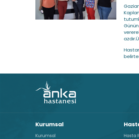
Gazian
Kaplan,
tutuml
Günün 
verere
azdır.
Hastan
belirt
Kurumsal
Hasta
Kurumsal
Hasta R