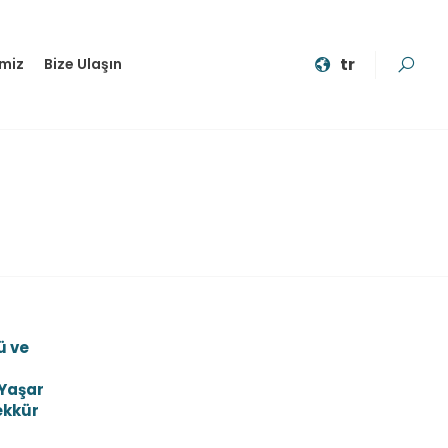
tr
imiz
Bize Ulaşın
ü ve
 Yaşar
ekkür