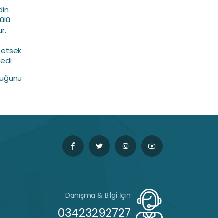
din
rülü
r.
 etsek
dedi
duğunu
Danışma & Bilgi İçin
03423292727