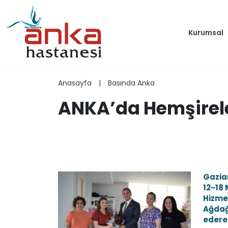
Kurumsal
Anasayfa
|
Basında Anka
ANKA’da Hemşirele
Gazia
12-18
Hizme
Ağdağ,
ederek