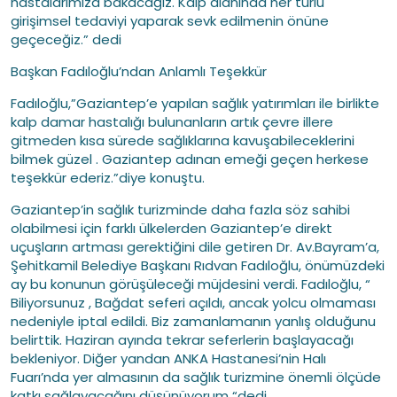
hastalarımıza bakacağız. Kalp alanında her türlü
girişimsel tedaviyi yaparak sevk edilmenin önüne
geçeceğiz.” dedi
Başkan Fadıloğlu’ndan Anlamlı Teşekkür
Fadıloğlu,”Gaziantep’e yapılan sağlık yatırımları ile birlikte
kalp damar hastalığı bulunanların artık çevre illere
gitmeden kısa sürede sağlıklarına kavuşabileceklerini
bilmek güzel . Gaziantep adınan emeği geçen herkese
teşekkür ederiz.”diye konuştu.
Gaziantep’in sağlık turizminde daha fazla söz sahibi
olabilmesi için farklı ülkelerden Gaziantep’e direkt
uçuşların artması gerektiğini dile getiren Dr. Av.Bayram’a,
Şehitkamil Belediye Başkanı Rıdvan Fadıloğlu, önümüzdeki
ay bu konunun görüşüleceği müjdesini verdi. Fadıloğlu, “
Biliyorsunuz , Bağdat seferi açıldı, ancak yolcu olmaması
nedeniyle iptal edildi. Biz zamanlamanın yanlış olduğunu
belirttik. Haziran ayında tekrar seferlerin başlayacağı
bekleniyor. Diğer yandan ANKA Hastanesi’nin Halı
Fuarı’nda yer almasının da sağlık turizmine önemli ölçüde
katkı sağlayacağını düşünüyorum “dedi