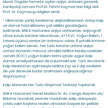
Murat Özgüler hizmete açılan anjiyo ünitesini gezerek,
Kardiyoloji Uzmanı Prof.Dr. Fehmi Kaçmaz’dan bilgi aldı.
Prof. Dr. Kaçmaz,şu bilgileri verdi:
” Ülkemizde yanlış beslenme alışkanlıklarından dolayı kalp
ve damar hastalıklarının çok sıklıkla görüldüğünü
belirterek, ANKA Hastanesi anjiyo ünitesinde, anjiyografi
cihazı kurulu katater laboratuarı ,4+1 KVC Yoğun Bakım, 1
tanesi üçüncü seviye bir izolasyon odası, 6 yataklı koroner
yoğun bakım servisi , her türlü kateter ünitesi anjiyo
ünitesi donanım mevcut olmakla birlikte kardiyovasküler
cerrahi (KVC) yoğun bakım birimi içinde uygun kalp
damar ameliyathanesi de bulunmaktadır. Tam donanımlı
Kalp Merkezi’nin açılmasıyla birlikte il içi ve il dışı sevklerin
de yok denecek kadar azalmasını sağlayacağımızı
düşünüyoruz.”
Kalp Alanında Her Türlü Girişimsel Tedaviyi Yapılacak
ANKA Hastanesi Genel Müdürü Dr. Av. Cengiz Bayram da,”
Ekibimiz tecrübeli, yerinde müdahale edip, dolayısıyla
yolda vakit kaybına neden olmadan başarılı bir şekilde