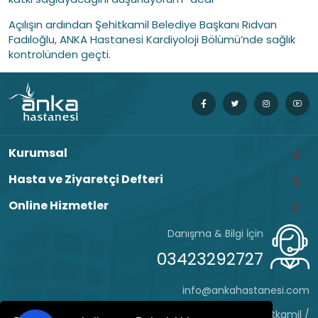
Açılışın ardından Şehitkamil Belediye Başkanı Rıdvan
Fadıloğlu, ANKA Hastanesi Kardiyoloji Bölümü’nde sağlık
kontrolünden geçti.
Kurumsal
Hasta ve Ziyaretçi Defteri
Online Hizmetler
Danışma & Bilgi İçin
03423292727
info@ankahastanesi.com
Eyüp Sultan Mh. Hafız Tevfik Cd. No:162 Şehitkamil /