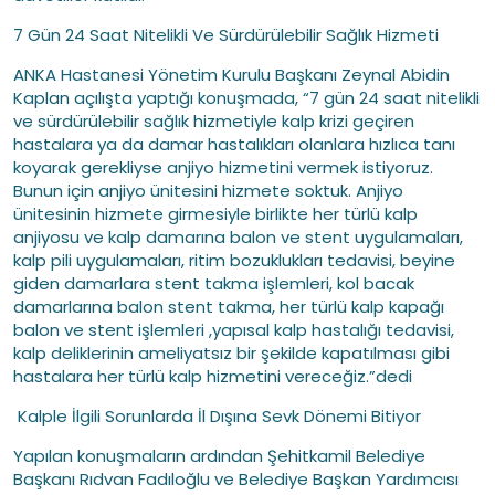
7 Gün 24 Saat Nitelikli Ve Sürdürülebilir Sağlık Hizmeti
ANKA Hastanesi Yönetim Kurulu Başkanı Zeynal Abidin
Kaplan açılışta yaptığı konuşmada, “7 gün 24 saat nitelikli
ve sürdürülebilir sağlık hizmetiyle kalp krizi geçiren
hastalara ya da damar hastalıkları olanlara hızlıca tanı
koyarak gerekliyse anjiyo hizmetini vermek istiyoruz.
Bunun için anjiyo ünitesini hizmete soktuk. Anjiyo
ünitesinin hizmete girmesiyle birlikte her türlü kalp
anjiyosu ve kalp damarına balon ve stent uygulamaları,
kalp pili uygulamaları, ritim bozuklukları tedavisi, beyine
giden damarlara stent takma işlemleri, kol bacak
damarlarına balon stent takma, her türlü kalp kapağı
balon ve stent işlemleri ,yapısal kalp hastalığı tedavisi,
kalp deliklerinin ameliyatsız bir şekilde kapatılması gibi
hastalara her türlü kalp hizmetini vereceğiz.”dedi
Kalple İlgili Sorunlarda İl Dışına Sevk Dönemi Bitiyor
Yapılan konuşmaların ardından Şehitkamil Belediye
Başkanı Rıdvan Fadıloğlu ve Belediye Başkan Yardımcısı