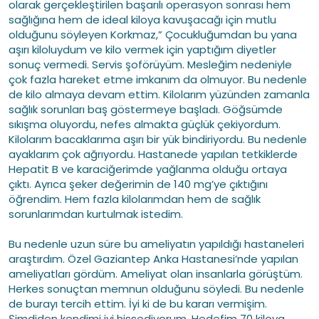
olarak gerçekleştirilen başarılı operasyon sonrası hem
sağlığına hem de ideal kiloya kavuşacağı için mutlu
olduğunu söyleyen Korkmaz,” Çocukluğumdan bu yana
aşırı kiloluydum ve kilo vermek için yaptığım diyetler
sonuç vermedi. Servis şoförüyüm. Mesleğim nedeniyle
çok fazla hareket etme imkanım da olmuyor. Bu nedenle
de kilo almaya devam ettim. Kilolarım yüzünden zamanla
sağlık sorunları baş göstermeye başladı. Göğsümde
sıkışma oluyordu, nefes almakta güçlük çekiyordum.
Kilolarım bacaklarıma aşırı bir yük bindiriyordu. Bu nedenle
ayaklarım çok ağrıyordu. Hastanede yapılan tetkiklerde
Hepatit B ve karaciğerimde yağlanma olduğu ortaya
çıktı. Ayrıca şeker değerimin de 140 mg’ye çıktığını
öğrendim. Hem fazla kilolarımdan hem de sağlık
sorunlarımdan kurtulmak istedim.
Bu nedenle uzun süre bu ameliyatın yapıldığı hastaneleri
araştırdım. Özel Gaziantep Anka Hastanesi’nde yapılan
ameliyatları gördüm. Ameliyat olan insanlarla görüştüm.
Herkes sonuçtan memnun olduğunu söyledi. Bu nedenle
de burayı tercih ettim. İyi ki de bu kararı vermişim.
Şimdiden kendimi iyi hissediyorum. Hedefim 70 kiloya